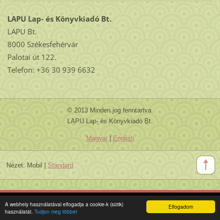
LAPU Lap- és Könyvkiadó Bt.
LAPU Bt.
8000 Székesfehérvár
Palotai út 122.
Telefon: +36 30 939 6632
© 2013 Minden jog fenntartva.
LAPU Lap- és Könyvkiadó Bt.
Magyar
|
English
Nézet:
Mobil
|
Standard
A webhely használatával elfogadja a cookie-k (sütik)
Elfogadom
használatát.
Tudjon meg többet