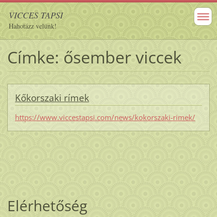
VICCES TAPSI
Hahotázz velünk!
Címke: ősember viccek
Kőkorszaki rímek
https://www.viccestapsi.com/news/kokorszaki-rimek/
Elérhetőség