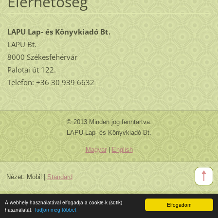
Elérhetőség
LAPU Lap- és Könyvkiadó Bt.
LAPU Bt.
8000 Székesfehérvár
Palotai út 122.
Telefon: +36 30 939 6632
© 2013 Minden jog fenntartva.
LAPU Lap- és Könyvkiadó Bt.
Magyar
|
English
Nézet:
Mobil
|
Standard
A webhely használatával elfogadja a cookie-k (sütik)
Elfogadom
használatát.
Tudjon meg többet