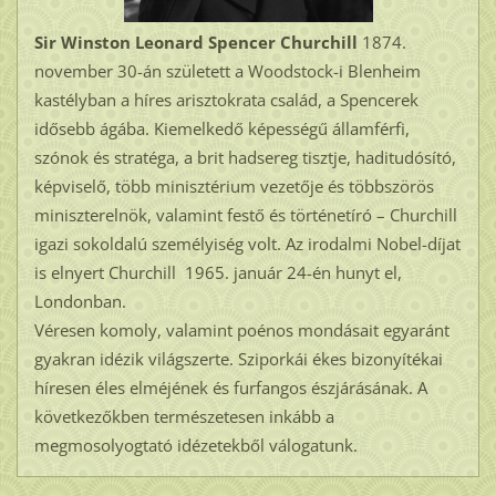
Sir Winston Leonard Spencer Churchill
1874.
november 30-án született a Woodstock-i Blenheim
kastélyban a híres arisztokrata család, a Spencerek
idősebb ágába. Kiemelkedő képességű államférfi,
szónok és stratéga, a brit hadsereg tisztje, haditudósító,
képviselő, több minisztérium vezetője és többszörös
miniszterelnök, valamint festő és történetíró – Churchill
igazi sokoldalú személyiség volt. Az irodalmi Nobel-díjat
is elnyert Churchill 1965. január 24-én hunyt el,
Londonban.
Véresen komoly, valamint poénos mondásait egyaránt
gyakran idézik világszerte. Sziporkái ékes bizonyítékai
híresen éles elméjének és furfangos észjárásának. A
következőkben természetesen inkább a
megmosolyogtató idézetekből válogatunk.