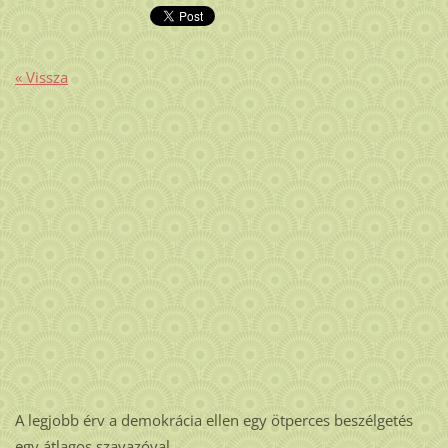
« Vissza
A legjobb érv a demokrácia ellen egy ötperces beszélgetés
egy átlagos szavazóval.