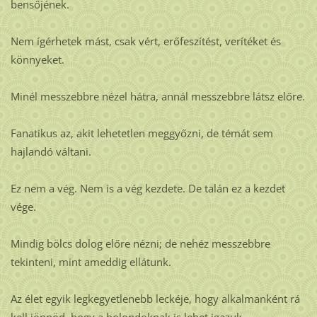
bensőjének.
Nem ígérhetek mást, csak vért, erőfeszítést, verítéket és
könnyeket.
Minél messzebbre nézel hátra, annál messzebbre látsz előre.
Fanatikus az, akit lehetetlen meggyőzni, de témát sem
hajlandó váltani.
Ez nem a vég. Nem is a vég kezdete. De talán ez a kezdet
vége.
Mindig bölcs dolog előre nézni; de nehéz messzebbre
tekinteni, mint ameddig ellátunk.
Az élet egyik legkegyetlenebb leckéje, hogy alkalmanként rá
kell jönnöd, hogy a bolondoknak is lehet igazuk.