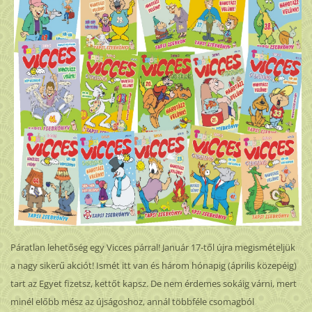
Páratlan lehetőség egy Vicces párral! Január 17-től újra megismételjük
a nagy sikerű akciót! Ismét itt van és három hónapig (április közepéig)
tart az Egyet fizetsz, kettőt kapsz. De nem érdemes sokáig várni, mert
minél előbb mész az újságoshoz, annál többféle csomagból