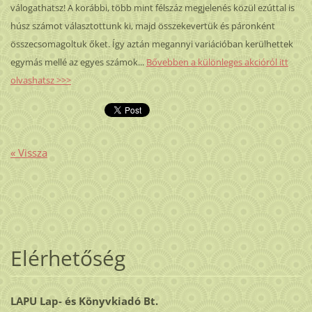
válogathatsz! A korábbi, több mint félszáz megjelenés közül ezúttal is
húsz számot választottunk ki, majd összekevertük és páronként
összecsomagoltuk őket. Így aztán megannyi variációban kerülhettek
egymás mellé az egyes számok...
Bővebben a különleges akcióról itt
olvashatsz >>>
« Vissza
Elérhetőség
LAPU Lap- és Könyvkiadó Bt.