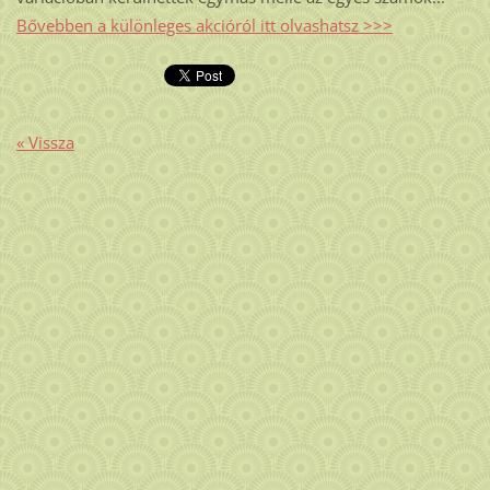
Bővebben a különleges akcióról itt olvashatsz >>>
« Vissza