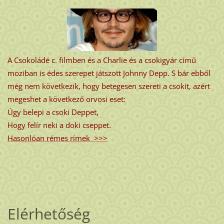
A Csokoládé c. filmben és a Charlie és a csokigyár című
moziban is édes szerepet játszott Johnny Depp. S bár ebből
még nem következik, hogy betegesen szereti a csokit, azért
megeshet a következő orvosi eset:
Úgy belepi a csoki Deppet,
Hogy felír neki a doki cseppet.
Hasonlóan rémes rímek >>>
Elérhetőség