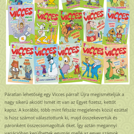
Páratlan lehetőség egy Vicces párral! Újra megismételjük a
nagy sikerű akciót! Ismét itt van az Egyet fizetsz, kettőt
kapsz. A korábbi, több mint félszáz megjelenés közül ezúttal
is húsz számot választottunk ki, majd összekevertük és
páronként összecsomagoltuk őket. Így aztán megannyi
variációban kerülhettek egymás mellé az egyes számok...