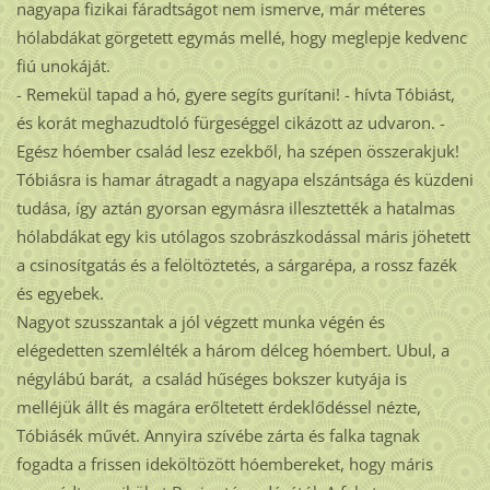
nagyapa fizikai fáradtságot nem ismerve, már méteres
hólabdákat görgetett egymás mellé, hogy meglepje kedvenc
fiú unokáját.
- Remekül tapad a hó, gyere segíts gurítani! - hívta Tóbiást,
és korát meghazudtoló fürgeséggel cikázott az udvaron. -
Egész hóember család lesz ezekből, ha szépen összerakjuk!
Tóbiásra is hamar átragadt a nagyapa elszántsága és küzdeni
tudása, így aztán gyorsan egymásra illesztették a hatalmas
hólabdákat egy kis utólagos szobrászkodással máris jöhetett
a csinosítgatás és a felöltöztetés, a sárgarépa, a rossz fazék
és egyebek.
Nagyot szusszantak a jól végzett munka végén és
elégedetten szemlélték a három délceg hóembert. Ubul, a
négylábú barát, a család hűséges bokszer kutyája is
melléjük állt és magára erőltetett érdeklődéssel nézte,
Tóbiásék művét. Annyira szívébe zárta és falka tagnak
fogadta a frissen ideköltözött hóembereket, hogy máris