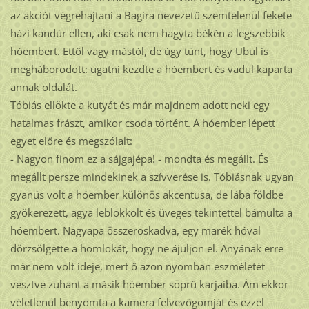
az akciót végrehajtani a Bagira nevezetű szemtelenül fekete
házi kandúr ellen, aki csak nem hagyta békén a legszebbik
hóembert. Ettől vagy mástól, de úgy tűnt, hogy Ubul is
megháborodott: ugatni kezdte a hóembert és vadul kaparta
annak oldalát.
Tóbiás ellökte a kutyát és már majdnem adott neki egy
hatalmas frászt, amikor csoda történt. A hóember lépett
egyet előre és megszólalt:
- Nagyon finom ez a sájgajépa! - mondta és megállt. És
megállt persze mindekinek a szívverése is. Tóbiásnak ugyan
gyanús volt a hóember különös akcentusa, de lába földbe
gyökerezett, agya leblokkolt és üveges tekintettel bámulta a
hóembert. Nagyapa összeroskadva, egy marék hóval
dörzsölgette a homlokát, hogy ne ájuljon el. Anyának erre
már nem volt ideje, mert ő azon nyomban eszméletét
vesztve zuhant a másik hóember söprű karjaiba. Ám ekkor
véletlenül benyomta a kamera felvevőgomját és ezzel