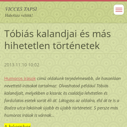
VICCES TAPSI
Hahotázz velünk!
Tóbiás kalandjai és más
hihetetlen történetek
2013.11.10 10:02
Humoros írások
című oldalunk terjedelmesebb, de hasonlóan
nevettető írásokat tartalmaz. Olvashatod például Tóbiás
kalandjait, melyekben a kissrác és családja lehetetlen és
fordulatos esetek sorát éli át. Látogass az oldalra, éld át te is a
Bodza utca lakóinak újabb és újabb történeteit. S persze más
humoros írások is várnak...
A hóember