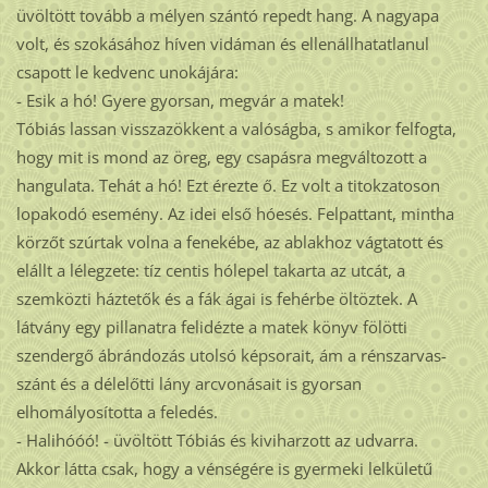
üvöltött tovább a mélyen szántó repedt hang. A nagyapa
volt, és szokásához híven vidáman és ellenállhatatlanul
csapott le kedvenc unokájára:
- Esik a hó! Gyere gyorsan, megvár a matek!
Tóbiás lassan visszazökkent a valóságba, s amikor felfogta,
hogy mit is mond az öreg, egy csapásra megváltozott a
hangulata. Tehát a hó! Ezt érezte ő. Ez volt a titokzatoson
lopakodó esemény. Az idei első hóesés. Felpattant, mintha
körzőt szúrtak volna a fenekébe, az ablakhoz vágtatott és
elállt a lélegzete: tíz centis hólepel takarta az utcát, a
szemközti háztetők és a fák ágai is fehérbe öltöztek. A
látvány egy pillanatra felidézte a matek könyv fölötti
szendergő ábrándozás utolsó képsorait, ám a rénszarvas-
szánt és a délelőtti lány arcvonásait is gyorsan
elhomályosította a feledés.
- Halihóóó! - üvöltött Tóbiás és kiviharzott az udvarra.
Akkor látta csak, hogy a vénségére is gyermeki lelkületű