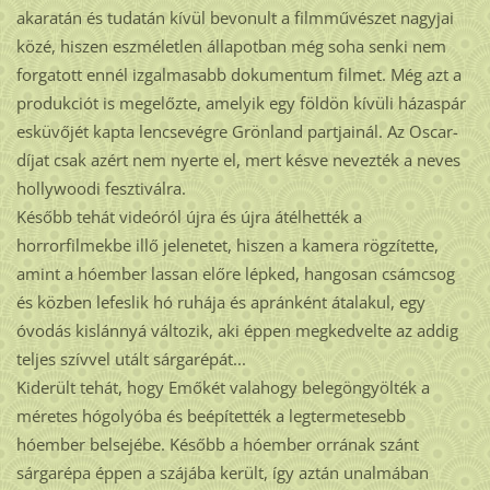
akaratán és tudatán kívül bevonult a filmművészet nagyjai
közé, hiszen eszméletlen állapotban még soha senki nem
forgatott ennél izgalmasabb dokumentum filmet. Még azt a
produkciót is megelőzte, amelyik egy földön kívüli házaspár
esküvőjét kapta lencsevégre Grönland partjainál. Az Oscar-
díjat csak azért nem nyerte el, mert késve nevezték a neves
hollywoodi fesztiválra.
Később tehát videóról újra és újra átélhették a
horrorfilmekbe illő jelenetet, hiszen a kamera rögzítette,
amint a hóember lassan előre lépked, hangosan csámcsog
és közben lefeslik hó ruhája és apránként átalakul, egy
óvodás kislánnyá változik, aki éppen megkedvelte az addig
teljes szívvel utált sárgarépát...
Kiderült tehát, hogy Emőkét valahogy belegöngyölték a
méretes hógolyóba és beépítették a legtermetesebb
hóember belsejébe. Később a hóember orrának szánt
sárgarépa éppen a szájába került, így aztán unalmában