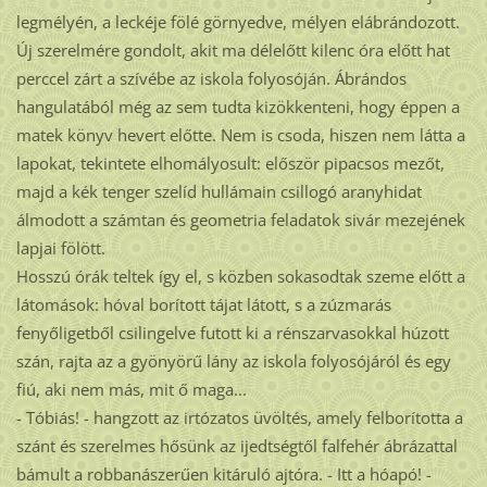
legmélyén, a leckéje fölé görnyedve, mélyen elábrándozott.
Új szerelmére gondolt, akit ma délelőtt kilenc óra előtt hat
perccel zárt a szívébe az iskola folyosóján. Ábrándos
hangulatából még az sem tudta kizökkenteni, hogy éppen a
matek könyv hevert előtte. Nem is csoda, hiszen nem látta a
lapokat, tekintete elhomályosult: először pipacsos mezőt,
majd a kék tenger szelíd hullámain csillogó aranyhidat
álmodott a számtan és geometria feladatok sivár mezejének
lapjai fölött.
Hosszú órák teltek így el, s közben sokasodtak szeme előtt a
látomások: hóval borított tájat látott, s a zúzmarás
fenyőligetből csilingelve futott ki a rénszarvasokkal húzott
szán, rajta az a gyönyörű lány az iskola folyosójáról és egy
fiú, aki nem más, mit ő maga...
- Tóbiás! - hangzott az irtózatos üvöltés, amely felborította a
szánt és szerelmes hősünk az ijedtségtől falfehér ábrázattal
bámult a robbanászerűen kitáruló ajtóra. - Itt a hóapó! -