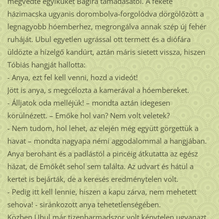
megvédte egyiküket Bagira támadásától. A fekete
házimacska ugyanis dorombolva-forgolódva dörgölőzött a
legnagyobb hóemberhez, megrongálva annak szép új fehér
ruháját. Ubul egyetlen ugrással ott termett és a diófára
üldözte a hízelgő kandúrt, aztán máris sietett vissza, hiszen
Tóbiás hangját hallotta:
- Anya, ezt fel kell venni, hozd a videót!
Jött is anya, s megcélozta a kamerával a hóembereket.
- Álljatok oda melléjük! – mondta aztán idegesen
körülnézett. – Emőke hol van? Nem volt veletek?
- Nem tudom, hol lehet, az elején még együtt görgettük a
havat – mondta nagyapa némi aggodalommal a hangjában.
Anya berohant és a padlástól a pincéig átkutatta az egész
házat, de Emőkét sehol sem találta. Az udvart és hátul a
kertet is bejárták, de a keresés eredménytelen volt.
- Pedig itt kell lennie, hiszen a kapu zárva, nem mehetett
sehova! - siránkozott anya tehetetlenségében.
Közben Ubul már tizenharmadszor volt kénytelen ugyanazt