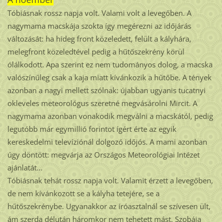
Tóbiásnak rossz napja volt. Valami volt a levegőben. A
nagymama macskája szokta így megérezni az időjárás
változását: ha hideg front közeledett, felült a kályhára,
melegfront közeledtével pedig a hűtőszekrény körül
ólálkodott. Apa szerint ez nem tudományos dolog, a macska
valószínűleg csak a kaja miatt kívánkozik a hűtőbe. A tények
azonban a nagyi mellett szólnak: újabban ugyanis tucatnyi
okleveles meteorológus szeretné megvásárolni Mircit. A
nagymama azonban vonakodik megválni a macskától, pedig
legutóbb már egymillió forintot ígért érte az egyik
kereskedelmi televíziónál dolgozó időjós. A mami azonban
úgy döntött: megvárja az Országos Meteorológiai Intézet
ajánlatát...
Tóbiásnak tehát rossz napja volt. Valamit érzett a levegőben,
de nem kívánkozott se a kályha tetejére, se a
hűtőszekrénybe. Ugyanakkor az íróasztalnál se szívesen ült,
ám szerda délután háromkor nem tehetett mást. Szobája