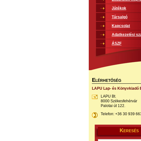
Játékok
Társalgó
Kapcsolat
Adatkezelési sz
ÁSZF
E
LÉRHETŐSÉG
LAPU Lap- és Könyvkiadó B
LAPU Bt.
8000 Székesfehérvár
Palotai út 122.
Telefon: +36 30 939 66
K
ERESÉS