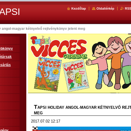
APSI
Kezdőlap
Oldaltérkép
RS
y angol-magyar kétnyelvő rejtvénykönyv jelent meg
sebkönyv
ótársak
sárlás
T
APSI HOLIDAY ANGOL-MAGYAR KÉTNYELVŐ REJ
MEG
2017.07.02 12:17
egény