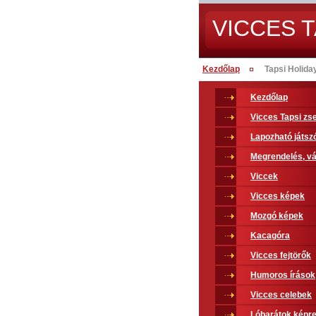
VICCES T
Kezdőlap
Tapsi Holida
Kezdőlap
Vicces Tapsi z
Lapozható játsz
Megrendelés, vá
Viccek
Vicces képek
Mozgó képek
Kacagóra
Vicces fejtörők
Humoros írások
Vicces celebek
Lóbarátok képr