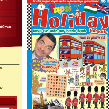
abályzat
t.
32