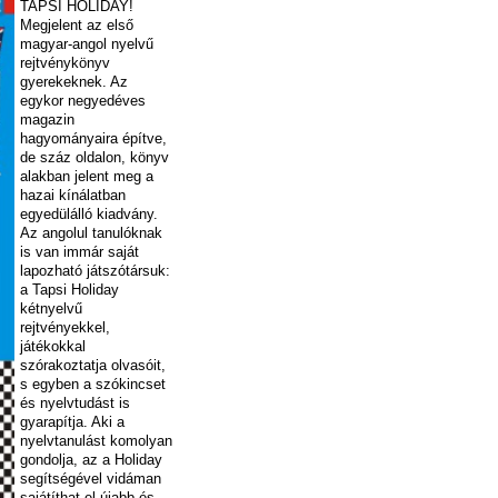
TAPSI HOLIDAY!
Megjelent az első
magyar-angol nyelvű
rejtvénykönyv
gyerekeknek. Az
egykor negyedéves
magazin
hagyományaira építve,
de száz oldalon, könyv
alakban jelent meg a
hazai kínálatban
egyedülálló kiadvány.
Az angolul tanulóknak
is van immár saját
lapozható játszótársuk:
a Tapsi Holiday
kétnyelvű
rejtvényekkel,
játékokkal
szórakoztatja olvasóit,
s egyben a szókincset
és nyelvtudást is
gyarapítja. Aki a
nyelvtanulást komolyan
gondolja, az a Holiday
segítsé
gével vidáman
sajátíthat el újabb és