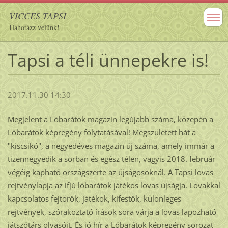
VICCES TAPSI
Hahotázz velünk!
Tapsi a téli ünnepekre is!
2017.11.30 14:30
Megjelent a Lóbarátok magazin legújabb száma, közepén a
Lóbarátok képregény folytatásával! Megszületett hát a
"kiscsikó", a negyedéves magazin új száma, amely immár a
tizennegyedik a sorban és egész télen, vagyis 2018. február
végéig kapható országszerte az újságosoknál. A Tapsi lovas
rejtvénylapja az ifjú lóbarátok játékos lovas újságja. Lovakkal
kapcsolatos fejtörők, játékok, kifestők, különleges
rejtvények, szórakoztató írások sora várja a lovas lapozható
játszótárs olvasóit. És jó hír a Lóbarátok képregény sorozat