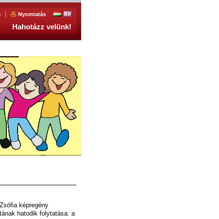
S
Nyomtatás
Hahotázz velünk!
Zsófia képregény
ának hatodik folytatása: a