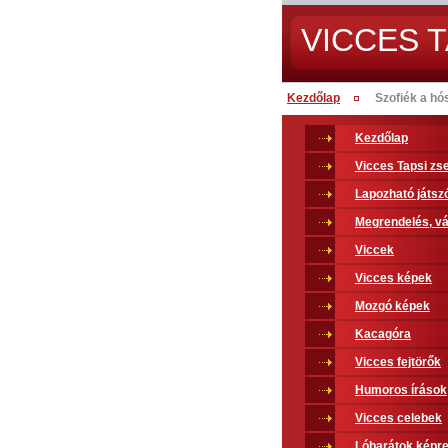
VICCES T
Kezdőlap
Szofiék a h
Kezdőlap
Vicces Tapsi z
Lapozható játsz
Megrendelés, vá
Viccek
Vicces képek
Mozgó képek
Kacagóra
Vicces fejtörők
Humoros írások
Vicces celebek
Lóbarátok képr