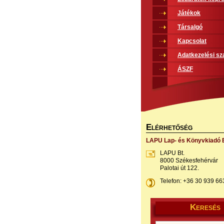
Játékok
Társalgó
Kapcsolat
Adatkezelési sz
ÁSZF
E
LÉRHETŐSÉG
LAPU Lap- és Könyvkiadó B
LAPU Bt.
8000 Székesfehérvár
Palotai út 122.
Telefon: +36 30 939 66
K
ERESÉS