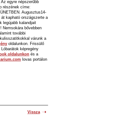
. Az egyre népszerűbb
b részének címe:
ÜNETBEN. Augusztus14-
 át kapható országszerte a
 legújabb kalandjait
s!
Nemsokára bővebben
lamint további
kulisszatitkokkal várunk a
gény
oldalunkon. Frissülő
 Lóbarátok képregény
ook oldalunkon
és a
darium.com
lovas portálon
Vissza