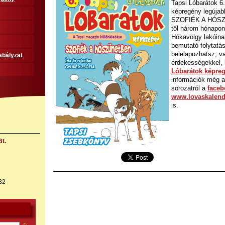
Tapsi Lóbarátok 6
képregény legújab
SZOFIÉK A HÓSZ
től három hónapon
Hókavölgy lakóinak
bemutató folytatá
belelapozhatsz, va
abályzat
érdekességekkel, 
Lóbarátok képre
információk még a
sorozatról a
faceb
www.lovaskalen
is.
t.
32