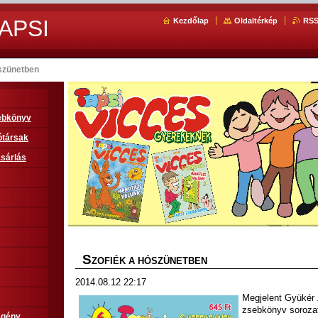
APSI
Kezdőlap
Oldaltérkép
RS
ószünetben
sebkönyv
ótársak
sárlás
S
ZOFIÉK A HÓSZÜNETBEN
2014.08.12 22:17
Megjelent Gyükér 
zsebkönyv sorozat
egény