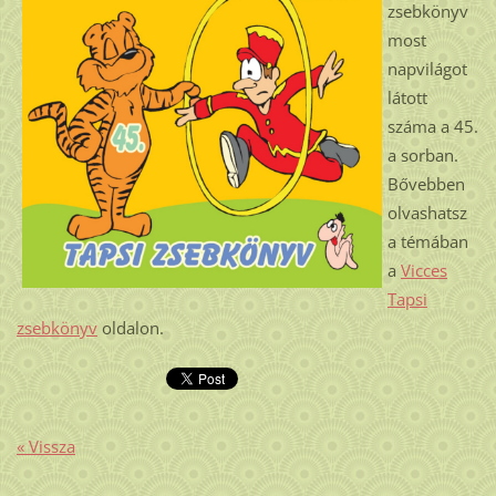
zsebkönyv
most
napvilágot
látott
száma a 45.
a sorban.
Bővebben
olvashatsz
a témában
a
Vicces
Tapsi
zsebkönyv
oldalon.
« Vissza