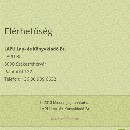
Elérhetőség
LAPU Lap- és Könyvkiadó Bt.
LAPU Bt.
8000 Székesfehérvár
Palotai út 122.
Telefon: +36 30 939 6632
© 2013 Minden jog fenntartva.
LAPU Lap- és Könyvkiadó Bt.
Magyar
|
English