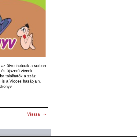
 az ötvenhetedik a sorban.
és újszerű viccek,
a találhatók a száz
l is a Vicces hasábjain.
ebkönyv
Vissza