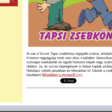
Itt van a Vicces Tapsi zsebkönyv legújabb száma, amelyik
A humor nagyágyúja most sem okoz csalódást: klasszikus 
szöveges karikatúrák és egyéb humoros képek nagy számb
oldalon. Ja, és vicces képregények is helyet kaptak ezútta
Hahotázz velünk januárban és februárban is! Várunk a zs
hasábjain!
Bővebben a viccesről >>>