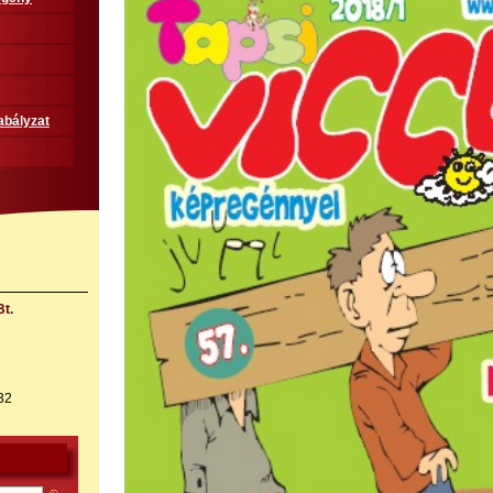
abályzat
t.
32