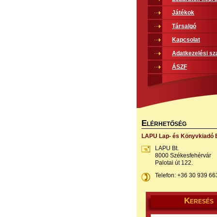
Játékok
Társalgó
Kapcsolat
Adatkezelési sz
ÁSZF
E
LÉRHETŐSÉG
LAPU Lap- és Könyvkiadó B
LAPU Bt.
8000 Székesfehérvár
Palotai út 122.
Telefon: +36 30 939 66
K
ERESÉS