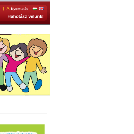
S
Nyomtatás
Hahotázz velünk!