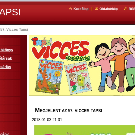
APSI
Kezdőlap
Oldaltérkép
RS
 57. Vicces Tapsi
sebkönyv
ótársak
sárlás
M
EGJELENT AZ 57. VICCES TAPSI
2018.01.03 21:01
egény