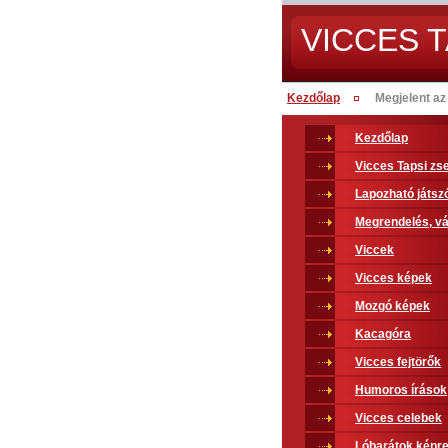
VICCES T
Kezdőlap
Megjelent az
Kezdőlap
Vicces Tapsi z
Lapozható játsz
Megrendelés, vá
Viccek
Vicces képek
Mozgó képek
Kacagóra
Vicces fejtörők
Humoros írások
Vicces celebek
Lóbarátok képr