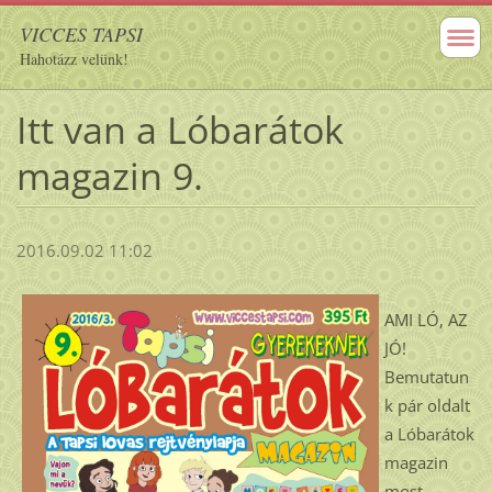
VICCES TAPSI
Hahotázz velünk!
Itt van a Lóbarátok
magazin 9.
2016.09.02 11:02
AMI LÓ, AZ
JÓ!
Bemutatun
k pár oldalt
a Lóbarátok
magazin
most