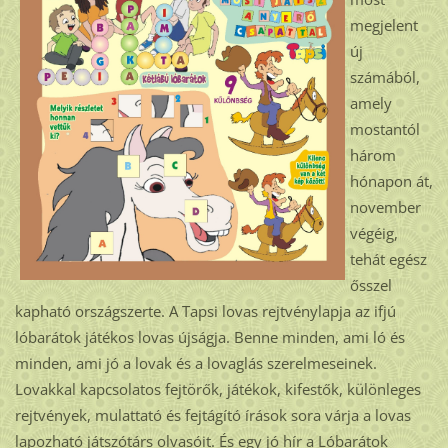
megjelent
új
számából,
amely
mostantól
három
hónapon át,
november
végéig,
tehát egész
ősszel
kapható országszerte. A Tapsi lovas rejtvénylapja az ifjú
lóbarátok játékos lovas újságja. Benne minden, ami ló és
minden, ami jó a lovak és a lovaglás szerelmeseinek.
Lovakkal kapcsolatos fejtörők, játékok, kifestők, különleges
rejtvények, mulattató és fejtágító írások sora várja a lovas
lapozható játszótárs olvasóit. És egy jó hír a Lóbarátok