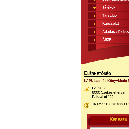
Játékok
Társalgó
Kapcsolat
Adatkezelési sz
ÁSZF
E
LÉRHETŐSÉG
LAPU Lap- és Könyvkiadó B
LAPU Bt.
8000 Székesfehérvár
Palotai út 122.
Telefon: +36 30 939 66
K
ERESÉS