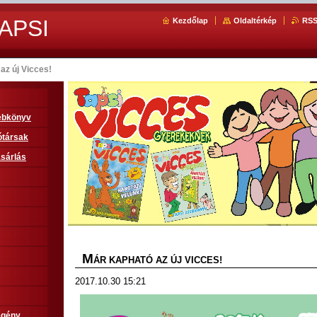
APSI
Kezdőlap
Oldaltérkép
RS
az új Vicces!
sebkönyv
ótársak
sárlás
M
ÁR KAPHATÓ AZ ÚJ VICCES!
2017.10.30 15:21
egény