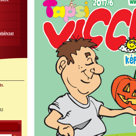
abályzat
t.
32