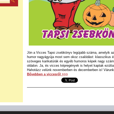
Jön a Vicces Tapsi zsebkönyv legújabb száma, amelyik az
humor nagyágyúja most sem okoz csalódást: klasszikus és
szöveges karikatúrák és egyéb humoros képek nagy számb
oldalon. Ja, és vicces képregények is helyet kaptak ezútta
Hahotázz velünk novemberben és decemberben is! Várunk 
Bővebben a viccesről >>>