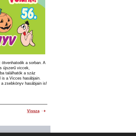
 ötvenhatodik a sorban. A
 újszerű viccek,
a találhatók a száz
l is a Vicces hasábjain.
a zsebkönyv hasábjain is!
Vissza