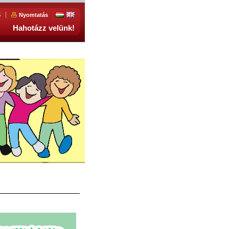
S
Nyomtatás
Hahotázz velünk!