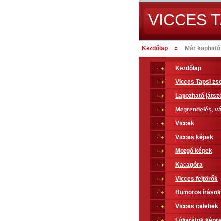
VICCES T
Kezdőlap
Már kapható 
Kezdőlap
Vicces Tapsi z
Lapozható játsz
Megrendelés, vá
Viccek
Vicces képek
Mozgó képek
Kacagóra
Vicces fejtörők
Humoros írások
Vicces celebek
Lóbarátok képr