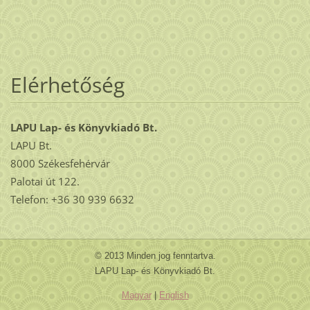
Elérhetőség
LAPU Lap- és Könyvkiadó Bt.
LAPU Bt.
8000 Székesfehérvár
Palotai út 122.
Telefon: +36 30 939 6632
© 2013 Minden jog fenntartva.
LAPU Lap- és Könyvkiadó Bt.
Magyar
|
English