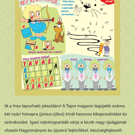
Itt a friss lapozható játszótárs! A Tapsi magazin legújabb száma
két nyári hónapra (június-július) kínál hasznos kikapcsolódást és
szórakozást. Igazi rejtvényparádé várja a kicsik nagy újságjának
olvasói Hagyományos és újszerű fejtörőkkel, készségfejlesztő