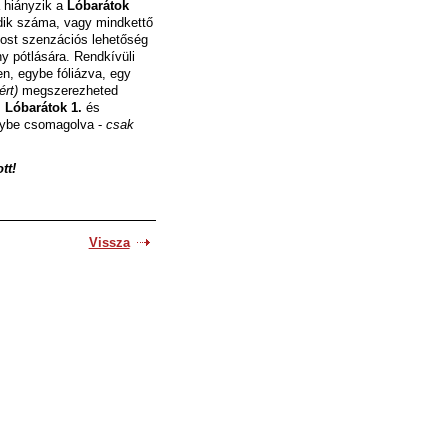
 hiányzik a
Lóbarátok
ik száma, vagy mindkettő
most szenzációs lehetőség
ny pótlására. Rendkívüli
n, egybe fóliázva, egy
ért)
megszerezheted
!
Lóbarátok 1.
és
ybe csomagolva -
csak
tt!
Vissza