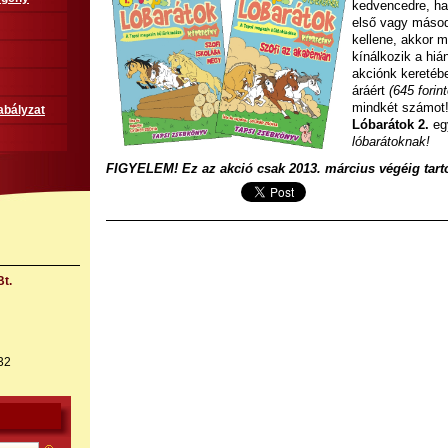
kedvencedre, ha
első vagy másod
kellene, akkor 
kínálkozik a hiá
akciónk keretébe
áráért
(645
forint
mindkét számot
abályzat
Lóbarátok 2.
eg
lóbarátoknak!
FIGYELEM! Ez az akció csak 2013. március végéig tarto
t.
32