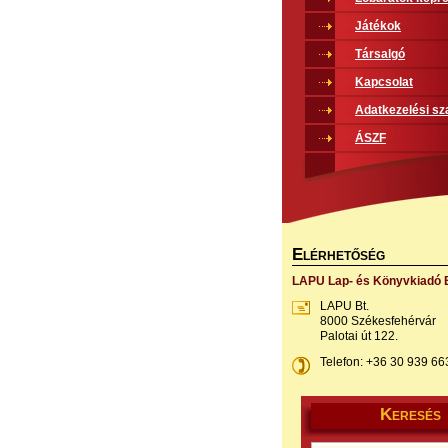
Játékok
Társalgó
Kapcsolat
Adatkezelési sz
ÁSZF
E
LÉRHETŐSÉG
LAPU Lap- és Könyvkiadó B
LAPU Bt.
8000 Székesfehérvár
Palotai út 122.
Telefon: +36 30 939 66
K
ERESÉS