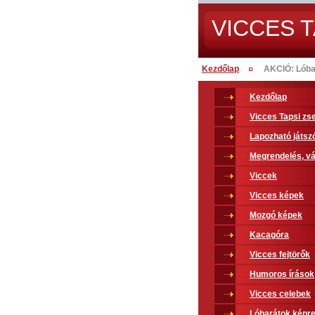
VICCES T
Kezdőlap
AKCIÓ: Lóba
Kezdőlap
Vicces Tapsi z
Lapozható játsz
Megrendelés, vá
Viccek
Vicces képek
Mozgó képek
Kacagóra
Vicces fejtörők
Humoros írások
Vicces celebek
Lóbarátok képr