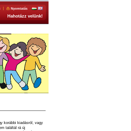
S
Nyomtatás
Hahotázz velünk!
egy
korábbi kiadásról, vagy
 találtál rá új