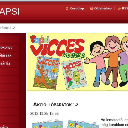
APSI
Kezdőlap
Oldaltérkép
RS
rátok 1-2.
sebkönyv
ótársak
sárlás
A
KCIÓ: LÓBARÁTOK 1-2.
2013.11.25 13:56
Ha lemaradtál 
még korábban nem
egény