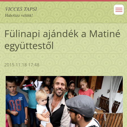
VICCES TAPSI
Hahotázz velünk!
Fülinapi ajándék a Matiné
együttestől
2015.11.18 17:48