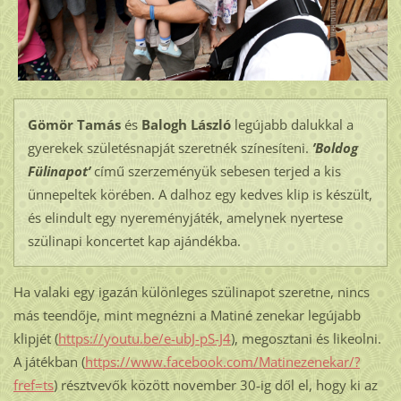
Gömör Tamás
és
Balogh László
legújabb dalukkal a
gyerekek születésnapját szeretnék színesíteni.
’Boldog
Fülinapot’
című szerzeményük sebesen terjed a kis
ünnepeltek körében. A dalhoz egy kedves klip is készült,
és elindult egy nyereményjáték, amelynek nyertese
szülinapi koncertet kap ajándékba.
Ha valaki egy igazán különleges szülinapot szeretne, nincs
más teendője, mint megnézni a Matiné zenekar legújabb
klipjét (
https://youtu.be/e-ubJ-pS-J4
), megosztani és likeolni.
A játékban (
https://www.facebook.com/Matinezenekar/?
fref=ts
) résztvevők között november 30-ig dől el, hogy ki az