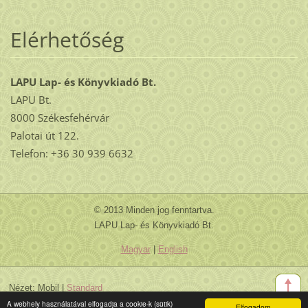
Elérhetőség
LAPU Lap- és Könyvkiadó Bt.
LAPU Bt.
8000 Székesfehérvár
Palotai út 122.
Telefon: +36 30 939 6632
© 2013 Minden jog fenntartva.
LAPU Lap- és Könyvkiadó Bt.
Magyar
|
English
Nézet:
Mobil
|
Standard
A webhely használatával elfogadja a cookie-k (sütik)
Elfogadom