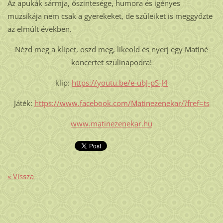
Az apukák sármja, őszintesége, humora és igényes
muzsikája nem csak a gyerekeket, de szüleiket is meggyőzte
az elmúlt években.
Nézd meg a klipet, oszd meg, likeold és nyerj egy Matiné
koncertet szülinapodra!
klip:
https://youtu.be/e-ubJ-pS-J4
Játék:
https://www.facebook.com/Matinezenekar/?fref=ts
www.matinezenekar.hu
« Vissza