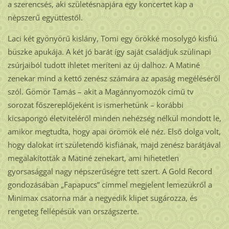
a szerencsés, aki születésnapjára egy koncertet kap a
népszerű együttestől.
Laci két gyönyörű kislány, Tomi egy örökké mosolygó kisfiú
büszke apukája. A két jó barát így saját családjuk szülinapi
zsúrjaiból tudott ihletet meríteni az új dalhoz. A Matiné
zenekar mind a kettő zenész számára az apaság megéléséről
szól. Gömör Tamás – akit a Magánnyomozók című tv
sorozat főszereplőjeként is ismerhetünk – korábbi
kicsapongó életviteléről minden nehézség nélkül mondott le,
amikor megtudta, hogy apai örömök elé néz. Első dolga volt,
hogy dalokat írt születendő kisfiának, majd zenész barátjával
megalakították a Matiné zenekart, ami hihetetlen
gyorsasággal nagy népszerűségre tett szert. A Gold Record
gondozásában „Fapapucs” címmel megjelent lemezükről a
Minimax csatorna már a negyedik klipet sugározza, és
rengeteg fellépésük van országszerte.