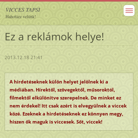
VICCES TAPSI
Hahotázz velünk!
Ez a reklámok helye!
2013.12.18 21:41
A hirdetéseknek külön helyet jelölnek ki a
médiában. Hírektől, szövegektől, műsoroktól,
filmektől elkülönítve szerepelnek. De minket ez
nem érdekel! Itt csak azért is elvegyülnek a viccek
közé. Ezeknek a hirdetéseknek ez könnyen megy,
hiszen ők maguk is viccesek. Sőt, viccek!