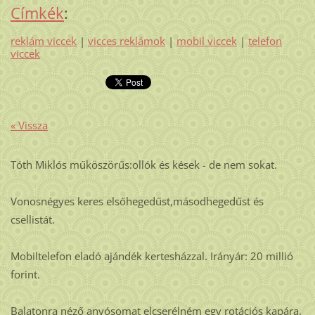
Címkék
:
reklám viccek
|
vicces reklámok
|
mobil viccek
|
telefon
viccek
« Vissza
Tóth Miklós műköszörűs:ollók és kések - de nem sokat.
Vonosnégyes keres elsőhegedűst,másodhegedűst és
csellistát.
Mobiltelefon eladó ajándék kertesházzal. Irányár: 20 millió
forint.
Balatonra néző anyósomat elcserélném egy rotációs kapára.