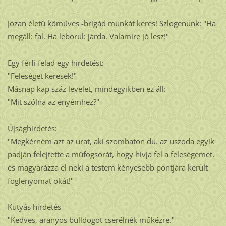
Józan életű kőműves -brigád munkát keres! Szlogenünk: "Ha
megáll: fal. Ha leborul: járda. Valamire jó lesz!"
Egy férfi felad egy hirdetést:
"Feleséget keresek!"
Másnap kap száz levelet, mindegyikben ez áll:
"Mit szólna az enyémhez?"
Újsághirdetés:
"Megkérném azt az urat, aki szombaton du. az uszoda egyik
padján felejtette a műfogsorát, hogy hívja fel a feleségemet,
és magyarázza el neki a testem kényesebb pontjára került
foglenyomat okát!"
Kutyás hirdetés
"Kedves, aranyos bulldogot cserélnék műkézre."