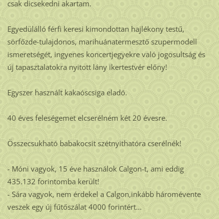
csak dicsekedni akartam.
Egyedülálló férfi keresi kimondottan hajlékony testű,
sörfőzde-tulajdonos, marihuánatermesztő szupermodell
ismeretségét, ingyenes koncertjegyekre való jogosultság és
új tapasztalatokra nyitott lány ikertestvér előny!
Egyszer használt kakaóscsiga eladó.
40 éves feleségemet elcserélném két 20 évesre.
Összecsukható babakocsit szétnyithatóra cserélnék!
- Móni vagyok, 15 éve használok Calgon-t, ami eddig
435.132 forintomba került!
- Sára vagyok, nem érdekel a Calgon,inkább háromévente
veszek egy új fűtőszálat 4000 forintért...