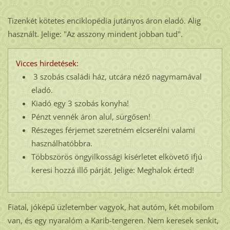
Tizenkét kötetes enciklopédia jutányos áron eladó. Alig
használt. Jelige: "Az asszony mindent jobban tud".
Vicces hirdetések:
3 szobás családi ház, utcára néző nagymamával
eladó.
Kiadó egy 3 szobás konyha!
Pénzt vennék áron alul, sürgősen!
Részeges férjemet szeretném elcserélni valami
használhatóbbra.
Többszörös öngyilkossági kísérletet elkövető ifjú
keresi hozzá illő párját. Jelige: Meghalok érted!
Fiatal, jóképű üzletember vagyok, hat autóm, két mobilom
van, és egy nyaralóm a Karib-tengeren. Nem keresek senkit,