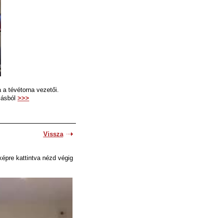
 a tévétorna vezetői.
lásból
>>>
Vissza
képre kattintva nézd végig