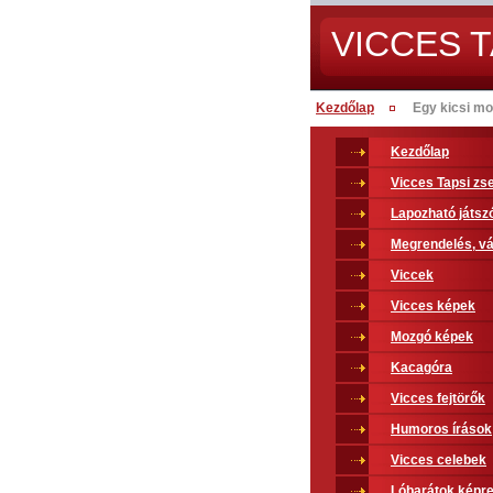
VICCES T
Kezdőlap
Egy kicsi mo
Kezdőlap
Vicces Tapsi z
Lapozható játsz
Megrendelés, vá
Viccek
Vicces képek
Mozgó képek
Kacagóra
Vicces fejtörők
Humoros írások
Vicces celebek
Lóbarátok képr