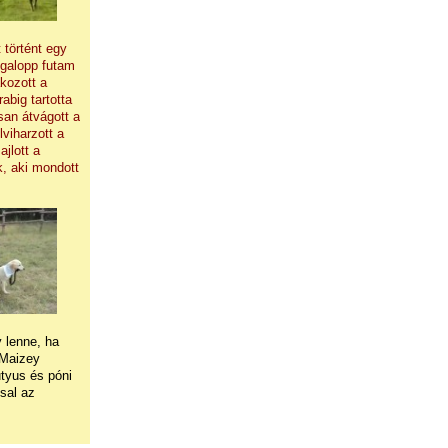
 történt egy
 galopp futam
kozott a
big tartotta
san átvágott a
lviharzott a
ajlott a
k, aki mondott
 lenne, ha
 Maizey
utyus és póni
sal az