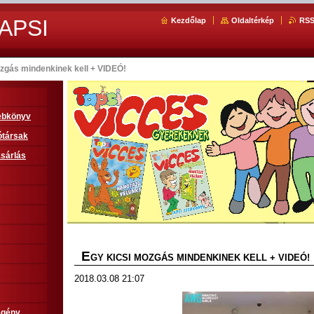
APSI
Kezdőlap
Oldaltérkép
RS
zgás mindenkinek kell + VIDEÓ!
sebkönyv
ótársak
sárlás
E
GY KICSI MOZGÁS MINDENKINEK KELL + VIDEÓ!
2018.03.08 21:07
egény