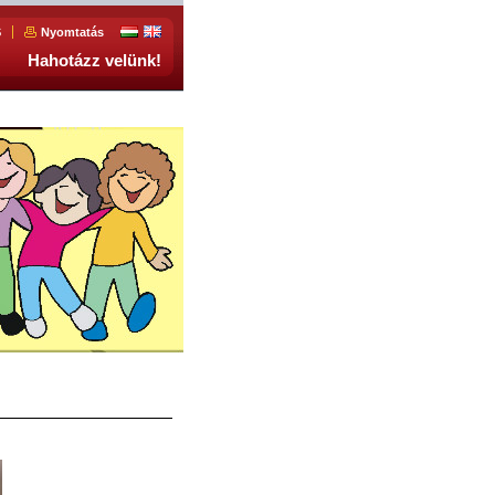
S
Nyomtatás
Hahotázz velünk!