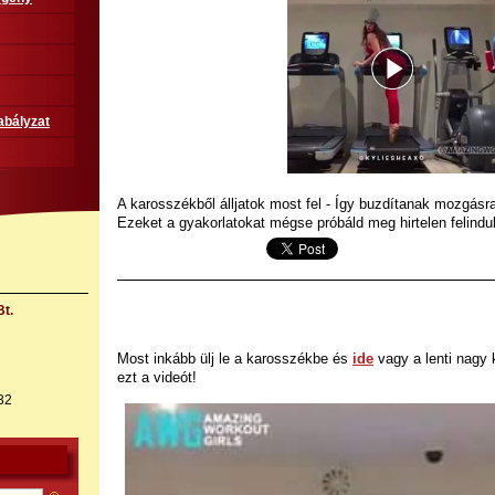
abályzat
A karosszékből álljatok most fel - Így buzdítanak mozgásra
Ezeket a gyakorlatokat mégse próbáld meg hirtelen felindu
t.
Most inkább ülj le a karosszékbe és
ide
vagy a lenti nagy 
ezt a videót!
32