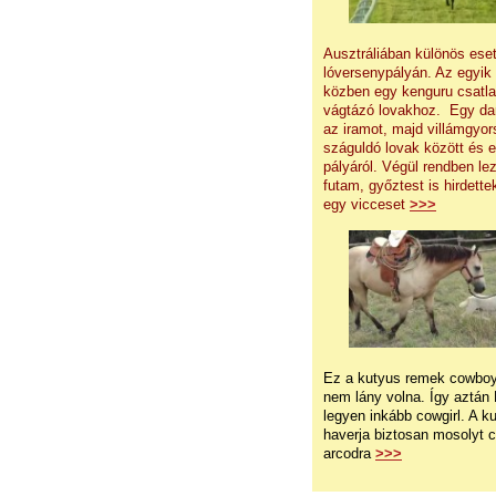
Ausztráliában különös eset
lóversenypályán. Az egyik
közben egy kenguru csatla
vágtázó lovakhoz. Egy dara
az iramot, majd villámgyor
száguldó lovak között és e
pályáról. Végül rendben lez
futam, győztest is hirdette
egy vicceset
>>>
Ez a kutyus remek cowboy
nem lány volna. Így aztán
legyen inkább cowgirl. A k
haverja biztosan mosolyt c
arcodra
>>>