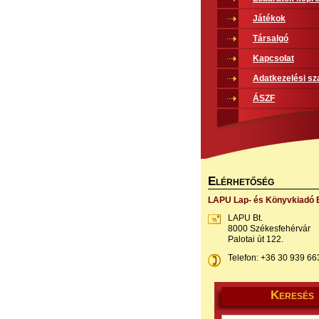
Játékok
Társalgó
Kapcsolat
Adatkezelési sz
ÁSZF
E
LÉRHETŐSÉG
LAPU Lap- és Könyvkiadó B
LAPU Bt.
8000 Székesfehérvár
Palotai út 122.
Telefon: +36 30 939 66
K
ERESÉS