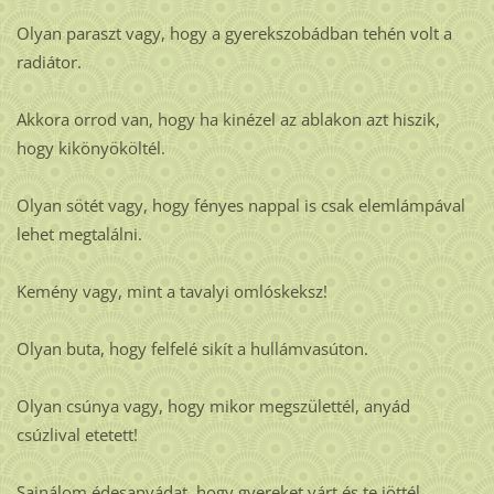
Olyan paraszt vagy, hogy a gyerekszobádban tehén volt a
radiátor.
Akkora orrod van, hogy ha kinézel az ablakon azt hiszik,
hogy kikönyököltél.
Olyan sötét vagy, hogy fényes nappal is csak elemlámpával
lehet megtalálni.
Kemény vagy, mint a tavalyi omlóskeksz!
Olyan buta, hogy felfelé sikít a hullámvasúton.
Olyan csúnya vagy, hogy mikor megszülettél, anyád
csúzlival etetett!
Sajnálom édesanyádat, hogy gyereket várt és te jöttél.