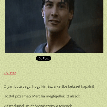
« Vissza
Olyan buta vagy, hogy kimész a kertbe kekszet kapálni!
Hoztál pizsamát? Mert ha megfejellek itt alszol!
Visszadumál, mint öregasszony a tévének.