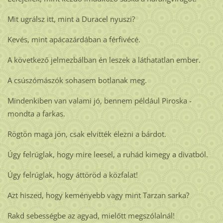
Mit ugrálsz itt, mint a Duracel nyuszi?
Kevés, mint apácazárdában a férfivécé.
A következő jelmezbálban én leszek a láthatatlan ember.
A csúszómászók sohasem botlanak meg.
Mindenkiben van valami jó, bennem például Piroska -
mondta a farkas.
Rögtön maga jön, csak elvitték élezni a bárdot.
Úgy felrúglak, hogy mire leesel, a ruhád kimegy a divatból.
Úgy felrúglak, hogy áttöröd a közfalat!
Azt hiszed, hogy keményebb vagy mint Tarzan sarka?
Rakd sebességbe az agyad, mielőtt megszólalnál!