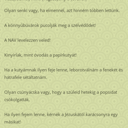
Olyan senki vagy, ha elmennél, azt hinném többen lettünk.
A könnyűbúvárok pucolják meg a szélvédődet!
A NAV levelezzen veled!
Kinyírlak, mint óvodás a papírkutyát!
Ha a kutyámnak ilyen feje lenne, leborotválnám a fenekét és
hátrafele sétáltatnám.
Olyan csúnyácska vagy, hogy a szüleid hetekig a popsidat
csókolgatták.
Ha ilyen fejem lenne, kérnék a Jézuskától karácsonyra egy
másikat!