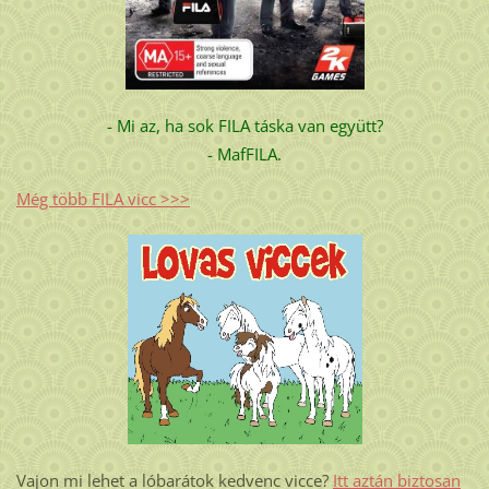
- Mi az, ha sok FILA táska van együtt?
- MafFILA.
Még több FILA vicc >>>
Vajon mi lehet a lóbarátok kedvenc vicce?
Itt aztán biztosan