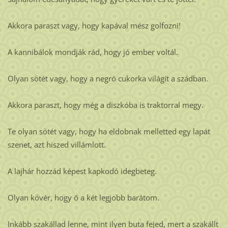
Akkora paraszt vagy, hogy kapával mész golfozni!
A kannibálok mondják rád, hogy jó ember voltál.
Olyan sötét vagy, hogy a negró cukorka világít a szádban.
Akkora paraszt, hogy még a diszkóba is traktorral megy.
Te olyan sötét vagy, hogy ha eldobnak melletted egy lapát
szenet, azt hiszed villámlott.
A lajhár hozzád képest kapkodó idegbeteg.
Olyan kövér, hogy ő a két legjobb barátom.
Inkább szakállad lenne, mint ilyen buta fejed, mert a szakállt