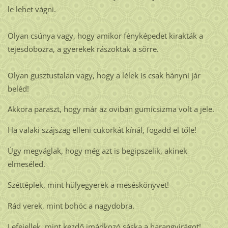
le lehet vágni.
Olyan csúnya vagy, hogy amikor fényképedet kirakták a
tejesdobozra, a gyerekek rászoktak a sörre.
Olyan gusztustalan vagy, hogy a lélek is csak hányni jár
beléd!
Akkora paraszt, hogy már az oviban gumicsizma volt a jele.
Ha valaki szájszag elleni cukorkát kínál, fogadd el tőle!
Úgy megváglak, hogy még azt is begipszelik, akinek
elmeséled.
Széttéplek, mint hülyegyerek a meséskönyvet!
Rád verek, mint bohóc a nagydobra.
Lefejellek, mint kezdő imádkozó sáska a harangvirágot!