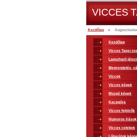
VICCES T
Kezdőlap
Augusztusban
Kezdőlap
Vicces Tapsi z
Lapozható játsz
Megrendelés, vá
Viccek
Vicces képek
Mozgó képek
Kacagóra
Vicces fejtörők
Humoros írások
Vicces celebek
Lóbarátok képr