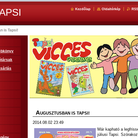
APSI
Kezdőlap
Oldaltérkép
RS
 is Tapsi!
sebkönyv
ótársak
sárlás
A
UGUSZTUSBAN IS TAPSI!
2014.08.02 23:49
Már kapható a legfriss
júliusi Tapsi. Szórakoz
egény