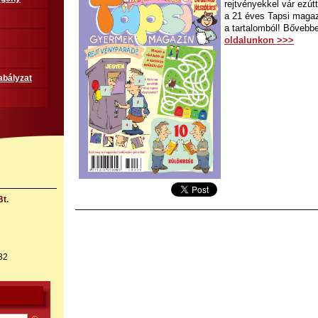
rejtvényekkel vár ezútt
a 21 éves Tapsi magazi
a tartalomból! Bőveb
oldalunkon >>>
abályzat
t.
32