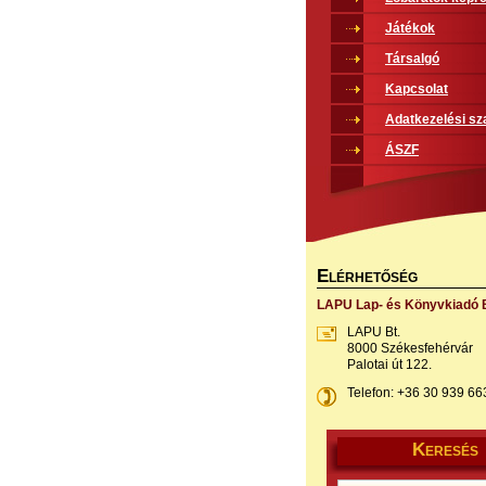
Játékok
Társalgó
Kapcsolat
Adatkezelési sz
ÁSZF
E
LÉRHETŐSÉG
LAPU Lap- és Könyvkiadó B
LAPU Bt.
8000 Székesfehérvár
Palotai út 122.
Telefon: +36 30 939 66
K
ERESÉS