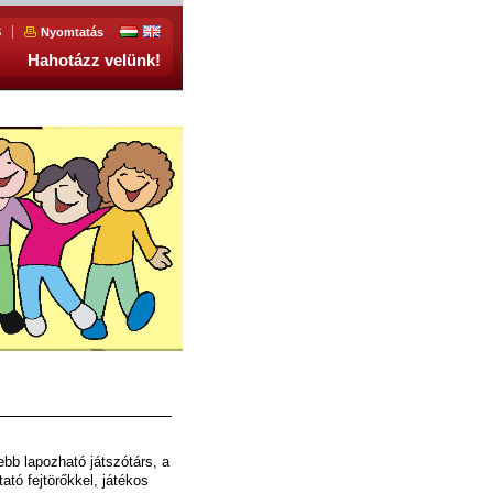
S
Nyomtatás
Hahotázz velünk!
ebb lapozható játszótárs, a
tató fejtörőkkel, játékos