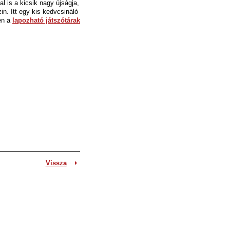
al is a kicsik nagy újságja,
n. Itt egy kis kedvcsináló
ben
a
lapozható játszótárak
Vissza