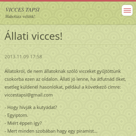
VICCES TAPSI
Hahotázz velünk!
Állati vicces!
2013.11.09 17:58
Állatokról, de nem állatoknak szóló vicceket gyűjtöttünk
csokorba ezen az oldalon. Állati jó lenne, ha átfutnád őket,
esetleg küldenél hasonlókat, például a következő címre:
viccestapsi@gmail.com
- Hogy hívják a kutyádat?
- Egyiptom.
- Miért éppen így?
- Mert minden szobában hagy egy piramist...