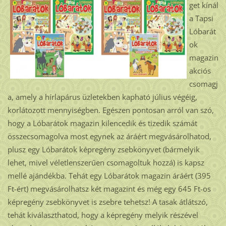
get kínál
a Tapsi
Lóbarát
ok
magazin
akciós
csomagj
a, amely a hírlapárus üzletekben kapható július végéig,
korlátozott mennyiségben. Egészen pontosan arról van szó,
hogy a Lóbarátok magazin kilencedik és tizedik számát
összecsomagolva most egynek az áráért megvásárolhatod,
plusz egy Lóbarátok képregény zsebkönyvet (bármelyik
lehet, mivel véletlenszerűen csomagoltuk hozzá) is kapsz
mellé ajándékba. Tehát egy Lóbarátok magazin áráért (395
Ft-ért) megvásárolhatsz két magazint és még egy 645 Ft-os
képregény zsebkönyvet is zsebre tehetsz! A tasak átlátszó,
tehát kiválaszthatod, hogy a képregény melyik részével