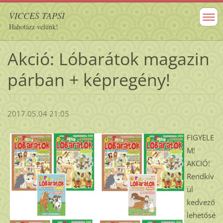
VICCES TAPSI
Hahotázz velünk!
Akció: Lóbarátok magazin
párban + képregény!
2017.05.04 21:05
FIGYELE
M!
AKCIÓ!
Rendkív
ül
kedvező
lehetősé