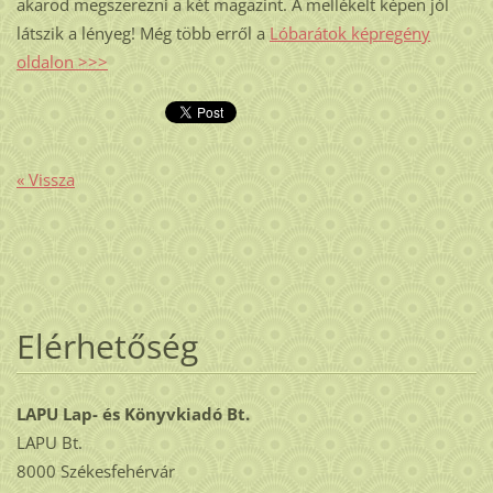
akarod megszerezni a két magazint. A mellékelt képen jól
látszik a lényeg! Még több erről a
Lóbarátok képregény
oldalon >>>
« Vissza
Elérhetőség
LAPU Lap- és Könyvkiadó Bt.
LAPU Bt.
8000 Székesfehérvár