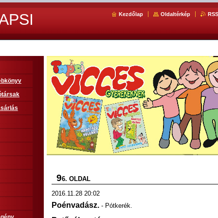
APSI
Kezdőlap
Oldaltérkép
RS
sebkönyv
ótársak
sárlás
9
6. OLDAL
2016.11.28 20:02
Poénvadász.
- Pótkerék.
egény