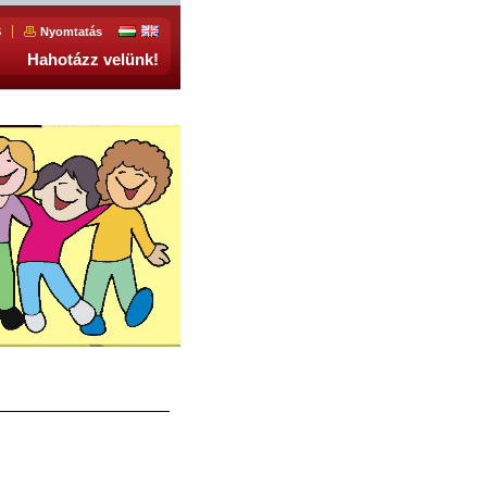
S
Nyomtatás
Hahotázz velünk!