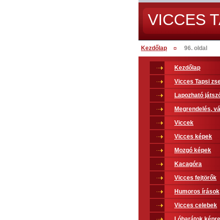
VICCES T
Kezdőlap
96. oldal
Kezdőlap
Vicces Tapsi z
Lapozható játsz
Megrendelés, vá
Viccek
Vicces képek
Mozgó képek
Kacagóra
Vicces fejtörők
Humoros írások
Vicces celebek
Lóbarátok képr