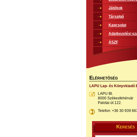
Játékok
Társalgó
Kapcsolat
Adatkezelési sz
ÁSZF
E
LÉRHETŐSÉG
LAPU Lap- és Könyvkiadó B
LAPU Bt.
8000 Székesfehérvár
Palotai út 122.
Telefon: +36 30 939 66
K
ERESÉS