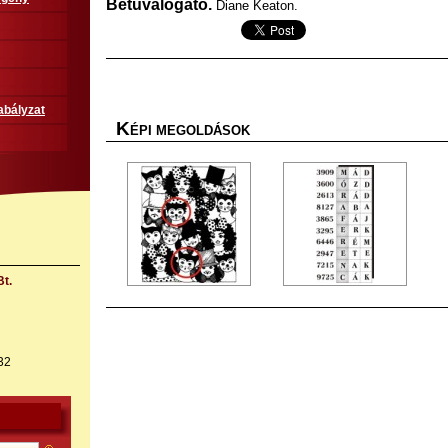
Betűválogató.
Diane Keaton.
abályzat
K
ÉPI MEGOLDÁSOK
t.
32