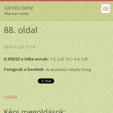
VICCES TAPSI
Hahotázz velünk!
88. oldal
2018.11.25 17:14
A KRESZ a lelke ennek.
1-E. 2-D. 3-C. 4-A. 5-B.
Forognak a kerekek.
Az
a
-jelzésű irányba forog.
« Vissza
Képi megoldások: