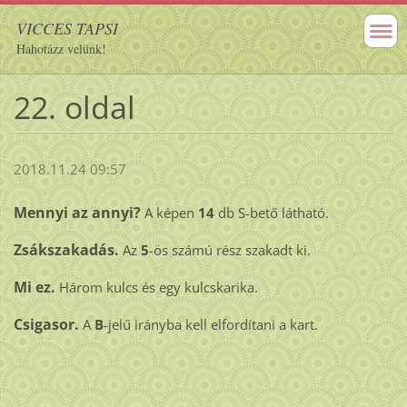
VICCES TAPSI
Hahotázz velünk!
22. oldal
2018.11.24 09:57
Mennyi az annyi?
A
képen
14
db S-bető látható.
Zsákszakadás.
Az
5
-ös számú rész szakadt ki.
Mi ez.
Három kulcs és egy kulcskarika.
Csigasor.
A
B
-jelű irányba kell elfordítani a kart.