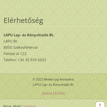
Elérhetőség
LAPU Lap- és Könyvkiadó Bt.
LAPU Bt.
8000 Székesfehérvár
Palotai út 122.
Telefon: +36 30 939 6632
© 2013 Minden jog fenntartva.
LAPU Lap- és Könyvkiadó Bt.
Magyar
|
English
Nézet:
Mobil
|
Standard