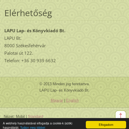
Elérhetőség
LAPU Lap- és Könyvkiadó Bt.
LAPU Bt.
8000 Székesfehérvár
Palotai út 122.
Telefon: +36 30 939 6632
© 2013 Minden jog fenntartva.
LAPU Lap- és Könyvkiadó Bt.
Magyar
|
English
Nézet:
Mobil
|
Standard
A webhely használatával elfogadja a cookie-k (sütik)
Elfogadom
használatát.
Tudjon meg többet