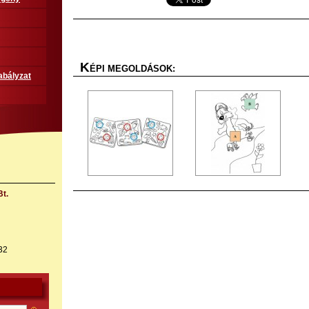
K
ÉPI MEGOLDÁSOK:
abályzat
t.
32