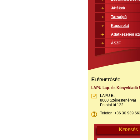
Játékok
Társalgó
Kapcsolat
Adatkezelési sz
ÁSZF
E
LÉRHETŐSÉG
LAPU Lap- és Könyvkiadó B
LAPU Bt.
8000 Székesfehérvár
Palotai út 122.
Telefon: +36 30 939 66
K
ERESÉS