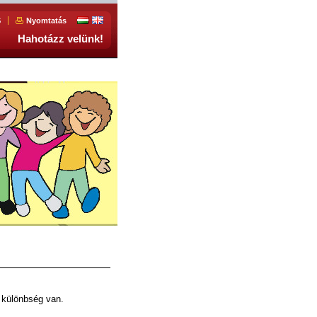
S
Nyomtatás
Hahotázz velünk!
 különbség van.