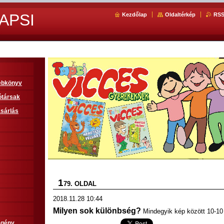
APSI
Kezdőlap
Oldaltérkép
RS
sebkönyv
ótársak
sárlás
1
79. OLDAL
2018.11.28 10:44
Milyen sok különbség?
Mindegyik kép között 10-10
egény