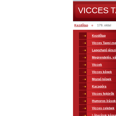
VICCES T
Kezdőlap
179. oldal
Kezdőlap
Vicces Tapsi z
Lapozható játsz
Megrendelés, vá
Viccek
Vicces képek
Mozgó képek
Kacagóra
Vicces fejtörők
Humoros írások
Vicces celebek
Lóbarátok képr