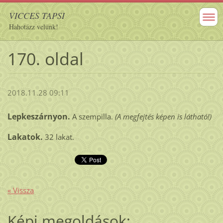
VICCES TAPSI
Hahotázz velünk!
170. oldal
2018.11.28 09:11
Lepkeszárnyon.
A szempilla.
(A megfejtés képen is látható!)
Lakatok.
32 lakat.
« Vissza
Képi megoldások: