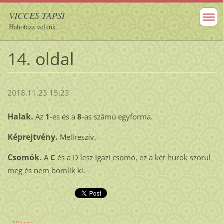
VICCES TAPSI
Hahotázz velünk!
14. oldal
2018.11.23 15:23
Halak.
Az
1
-es és a
8
-as számú egyforma.
Képrejtvény.
Mellreszív.
Csomók.
A
C
és a D lesz igazi csomó, ez a két hurok szorul
meg és nem bomlik ki.