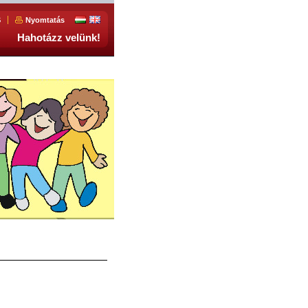
S
Nyomtatás
Hahotázz velünk!