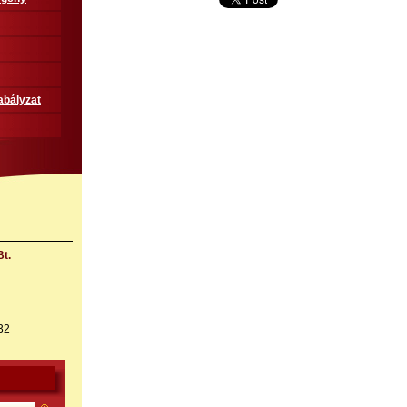
abályzat
t.
32