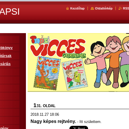
APSI
Kezdőlap
Oldaltérkép
RS
sebkönyv
ótársak
sárlás
1
31. OLDAL
2018.11.27 18:06
Nagy képes rejtvény.
- Itt születtem.
egény