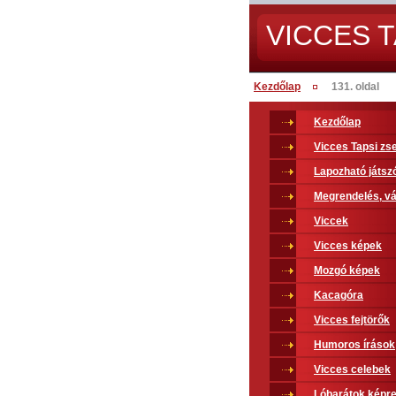
VICCES T
Kezdőlap
131. oldal
Kezdőlap
Vicces Tapsi z
Lapozható játsz
Megrendelés, vá
Viccek
Vicces képek
Mozgó képek
Kacagóra
Vicces fejtörők
Humoros írások
Vicces celebek
Lóbarátok képr