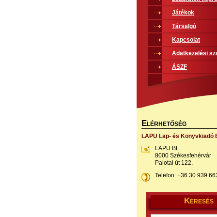
Játékok
Társalgó
Kapcsolat
Adatkezelési sz
ÁSZF
E
LÉRHETŐSÉG
LAPU Lap- és Könyvkiadó B
LAPU Bt.
8000 Székesfehérvár
Palotai út 122.
Telefon: +36 30 939 66
K
ERESÉS