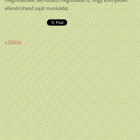
megoldásokat bemutató) megoldását is, hogy könnyedén
ellenőrízhesd saját munkádat.
« Vissza