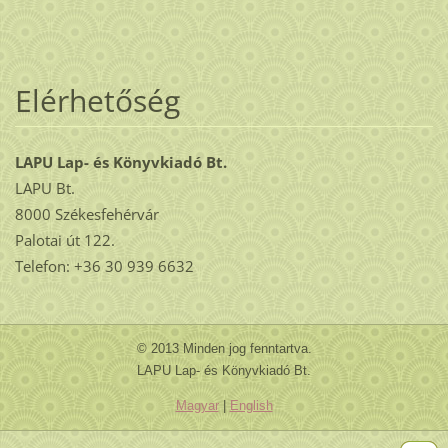
Elérhetőség
LAPU Lap- és Könyvkiadó Bt.
LAPU Bt.
8000 Székesfehérvár
Palotai út 122.
Telefon: +36 30 939 6632
© 2013 Minden jog fenntartva.
LAPU Lap- és Könyvkiadó Bt.
Magyar
|
English