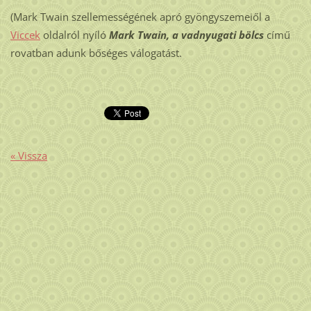
(Mark Twain szellemességének apró gyöngyszemeiől a
Viccek
oldalról nyíló
Mark Twain, a vadnyugati bölcs
című
rovatban adunk bőséges válogatást.
« Vissza