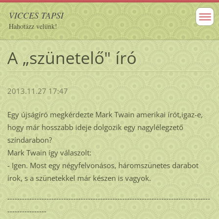
VICCES TAPSI
Hahotázz velünk!
A „szünetelő" író
2013.11.27 17:47
Egy újságíró megkérdezte Mark Twain amerikai írót,igaz-e,
hogy már hosszabb ideje dolgozik egy nagylélegzető
színdarabon?
Mark Twain így válaszolt:
- Igen. Most egy négyfelvonásos, háromszünetes darabot
írok, s a szünetekkel már készen is vagyok.
-----------------------------------------------------------------------------------
----------------