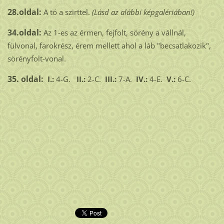
28.oldal:
A tó a szirttel.
(Lásd az alábbi képgalériában!)
34.oldal:
Az 1-es az érmen, fejfolt, sörény a vállnál,
fülvonal, farokrész, érem mellett ahol a láb "becsatlakozik",
sörényfolt-vonal.
35. oldal:
I.:
4-G.
II.:
2-C.
III.:
7-A.
IV.:
4-E.
V.:
6-C.