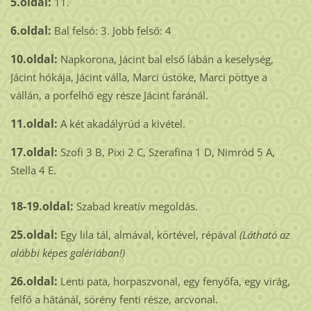
5.oldal:
11.
6.oldal:
Bal felsó: 3. Jobb felső: 4
10.oldal:
Napkorona, Jácint bal első lábán a keselység,
Jácint hókája, Jácint válla, Marci üstöke, Marci pöttye a
vállán, a porfelhő egy része Jácint faránál.
11.oldal:
A két akadályrúd a kivétel.
17.oldal:
Szofi 3 B, Pixi 2 C, Szerafina 1 D, Nimród 5 A,
Stella 4 E.
18-19.oldal:
Szabad kreatív megoldás.
25.oldal:
Egy lila tál, almával, körtével, répával
(Látható az
alábbi képes galériában!)
26.oldal:
Lenti pata, horpaszvonal, egy fenyőfa, egy virág,
felfő a hátánál, sörény fenti része, arcvonal.