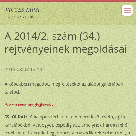
VICCES TAPSI
Hahotázz velünk!
A 2014/2. szám (34.)
rejtvényeinek megoldásai
2014.03.03 12:14
A képekben megadott megfejtéseket az alábbi galériában
találod.
A szöveges megfejtések:
A kalapos férfi a felfelé meredező levelű, apró
55. OLDAL:
karalábékból vett egyet, éspedig azt, amelynek három fehér
levele van. Ez eredetileg jobbról a második rekeszben volt, a