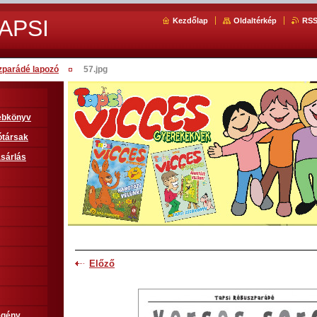
APSI
Kezdőlap
Oldaltérkép
RS
zparádé lapozó
57.jpg
sebkönyv
ótársak
sárlás
Előző
egény