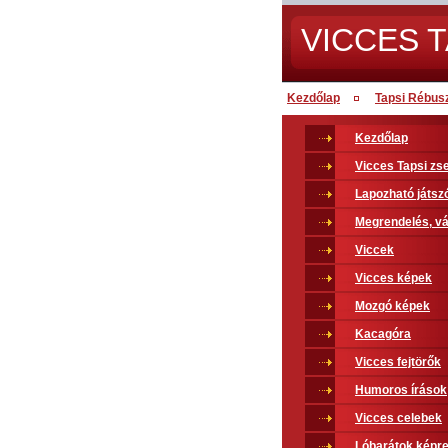
VICCES T
Kezdőlap
Tapsi Rébus
Kezdőlap
Vicces Tapsi z
Lapozható játsz
Megrendelés, vá
Viccek
Vicces képek
Mozgó képek
Kacagóra
Vicces fejtörők
Humoros írások
Vicces celebek
Lóbarátok képr