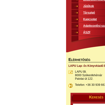
Játékok
Társalgó
Kapcsolat
Adatkezelési sz
ÁSZF
E
LÉRHETŐSÉG
LAPU Lap- és Könyvkiadó B
LAPU Bt.
8000 Székesfehérvár
Palotai út 122.
Telefon: +36 30 939 66
K
ERESÉS