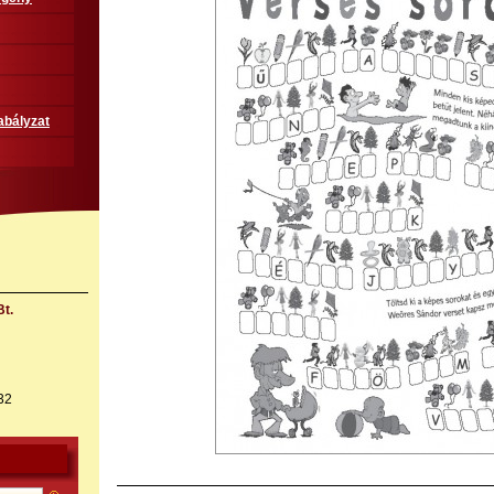
abályzat
t.
32