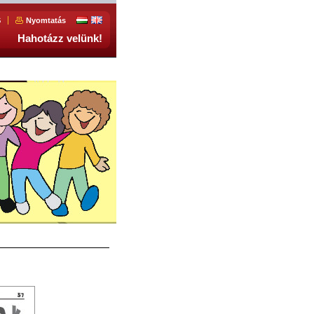
S
Nyomtatás
Hahotázz velünk!