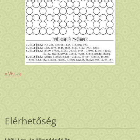
« Vissza
Elérhetőség
LAPU Lap- és Könyvkiadó Bt.