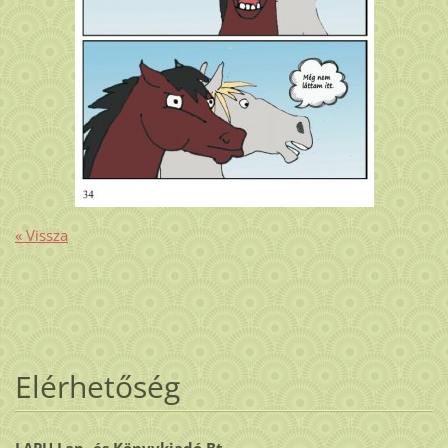
« Vissza
Elérhetőség
LAPU Lap- és Könyvkiadó Bt.