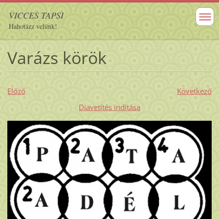
VICCES TAPSI
Hahotázz velünk!
Varázs körök
Előző
Következő
Diavetítés indítása