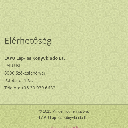
Elérhetőség
LAPU Lap- és Könyvkiadó Bt.
LAPU Bt.
8000 Székesfehérvár
Palotai út 122.
Telefon: +36 30 939 6632
© 2013 Minden jog fenntartva.
LAPU Lap- és Könyvkiadó Bt.
Magyar
|
English