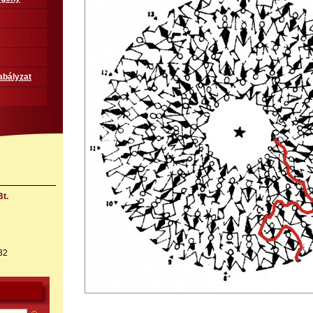
abályzat
t.
32