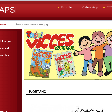
APSI
Kezdőlap
Oldaltérkép
RS
ások:
táncos-utveszto-m.jpg
sebkönyv
ótársak
sárlás
K
ÖRTÁNC
egény