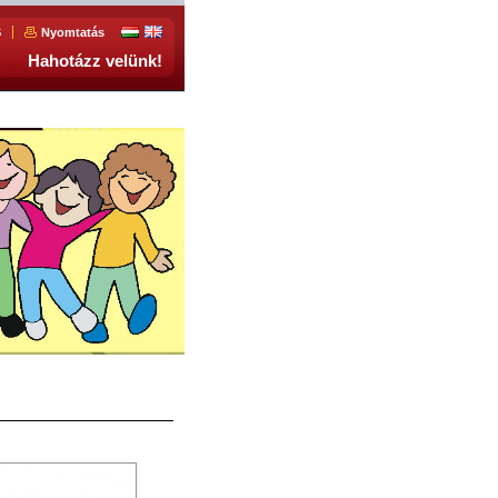
S
Nyomtatás
Hahotázz velünk!