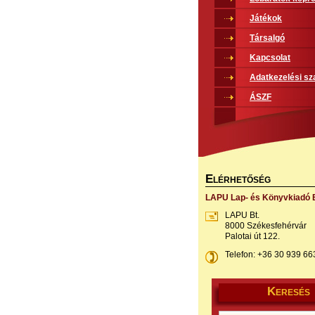
Játékok
Társalgó
Kapcsolat
Adatkezelési sz
ÁSZF
E
LÉRHETŐSÉG
LAPU Lap- és Könyvkiadó B
LAPU Bt.
8000 Székesfehérvár
Palotai út 122.
Telefon: +36 30 939 66
K
ERESÉS