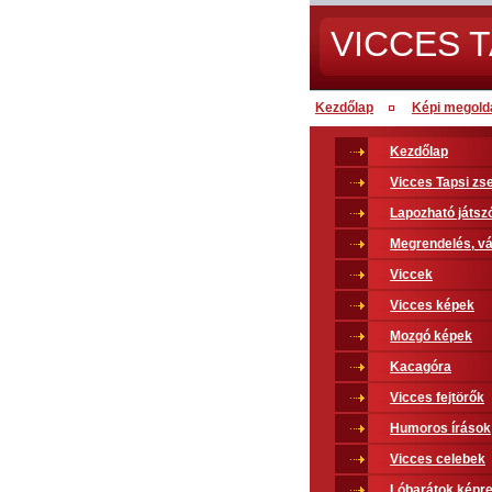
VICCES T
Kezdőlap
Képi megold
Kezdőlap
Vicces Tapsi z
Lapozható játsz
Megrendelés, vá
Viccek
Vicces képek
Mozgó képek
Kacagóra
Vicces fejtörők
Humoros írások
Vicces celebek
Lóbarátok képr