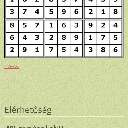
« Vissza
Elérhetőség
LAPU Lap- és Könyvkiadó Bt.