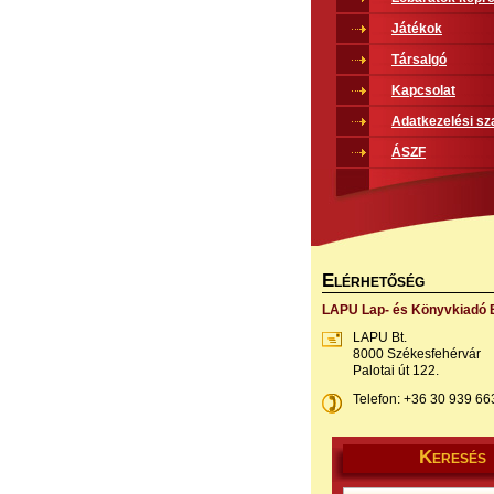
Játékok
Társalgó
Kapcsolat
Adatkezelési sz
ÁSZF
E
LÉRHETŐSÉG
LAPU Lap- és Könyvkiadó B
LAPU Bt.
8000 Székesfehérvár
Palotai út 122.
Telefon: +36 30 939 66
K
ERESÉS