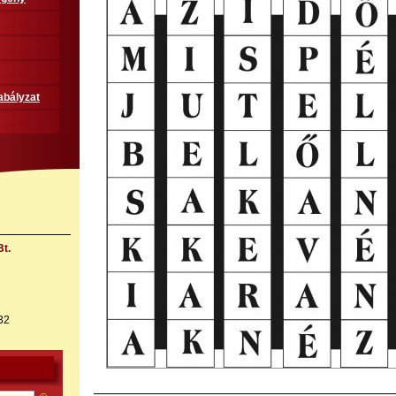
abályzat
t.
32