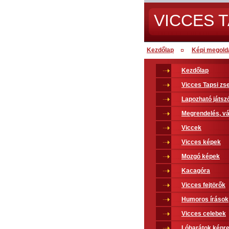
VICCES T
Kezdőlap
Képi megold
Kezdőlap
Vicces Tapsi z
Lapozható játsz
Megrendelés, vá
Viccek
Vicces képek
Mozgó képek
Kacagóra
Vicces fejtörők
Humoros írások
Vicces celebek
Lóbarátok képr