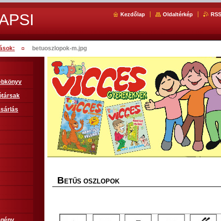
APSI
Kezdőlap
Oldaltérkép
RS
ások:
betuoszlopok-m.jpg
sebkönyv
ótársak
sárlás
B
ETŰS OSZLOPOK
egény