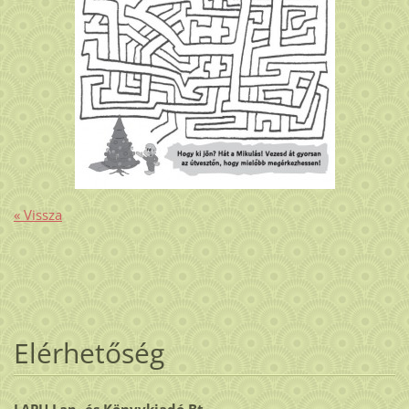
« Vissza
Elérhetőség
LAPU Lap- és Könyvkiadó Bt.