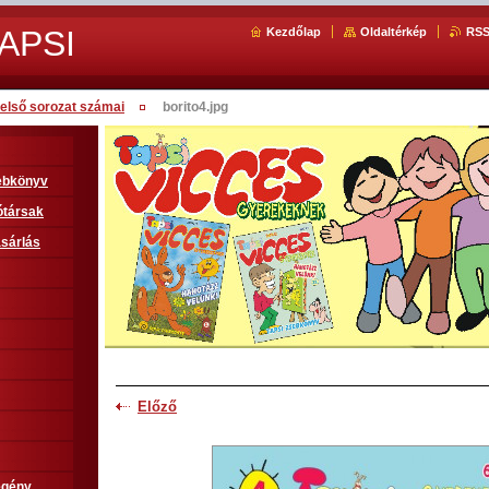
APSI
Kezdőlap
Oldaltérkép
RS
első sorozat számai
borito4.jpg
sebkönyv
ótársak
sárlás
Előző
egény