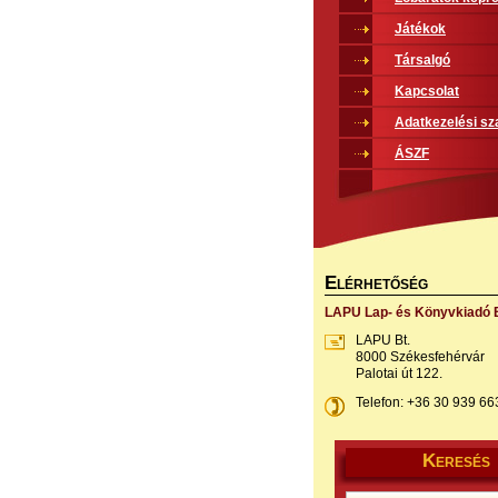
Játékok
Társalgó
Kapcsolat
Adatkezelési sz
ÁSZF
E
LÉRHETŐSÉG
LAPU Lap- és Könyvkiadó B
LAPU Bt.
8000 Székesfehérvár
Palotai út 122.
Telefon: +36 30 939 66
K
ERESÉS