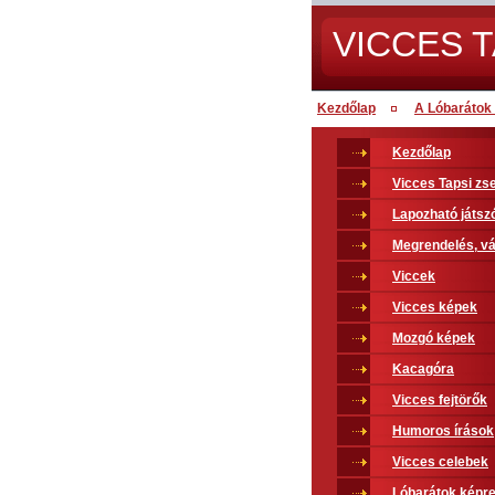
VICCES T
Kezdőlap
A Lóbarátok 
Kezdőlap
Vicces Tapsi z
Lapozható játsz
Megrendelés, vá
Viccek
Vicces képek
Mozgó képek
Kacagóra
Vicces fejtörők
Humoros írások
Vicces celebek
Lóbarátok képr