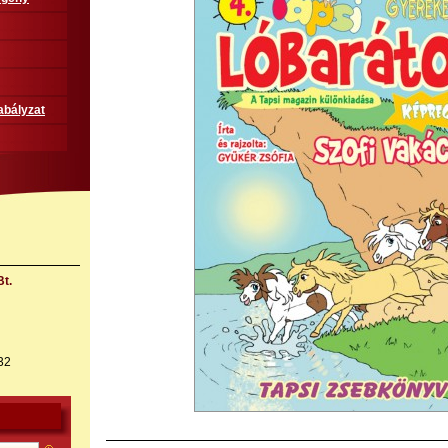
abályzat
t.
32