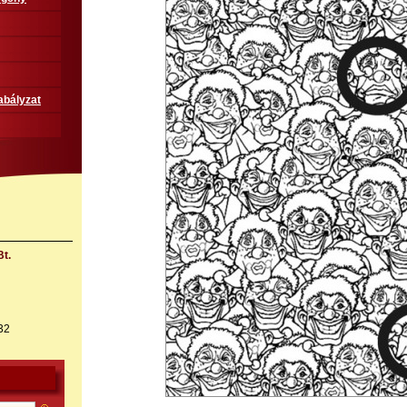
abályzat
t.
32