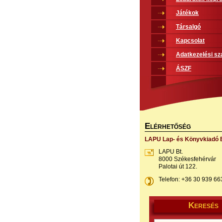
Játékok
Társalgó
Kapcsolat
Adatkezelési sz
ÁSZF
E
LÉRHETŐSÉG
LAPU Lap- és Könyvkiadó B
LAPU Bt.
8000 Székesfehérvár
Palotai út 122.
Telefon: +36 30 939 66
K
ERESÉS