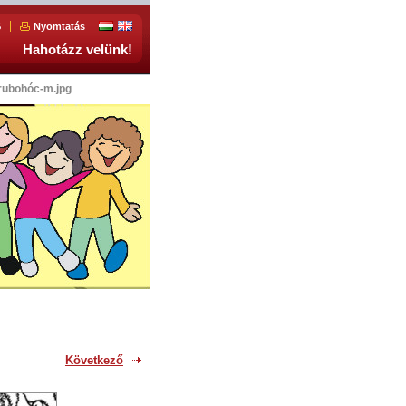
S
Nyomtatás
Hahotázz velünk!
rubohóc-m.jpg
Következő