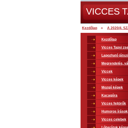
VICCES T
Kezdőlap
A 2020/4. 
Kezdőlap
Vicces Tapsi z
Lapozható játsz
Megrendelés, vá
Viccek
Vicces képek
Mozgó képek
Kacagóra
Vicces fejtörők
Humoros írások
Vicces celebek
Lóbarátok képr