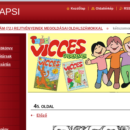
APSI
Kezdőlap
Oldaltérkép
RS
SZÁM (72.) REJTVÉNYEINEK MEGOLDÁSAI OLDALSZÁMOKKAL
kétszomo
sebkönyv
ótársak
sárlás
4
5. OLDAL
Előző
egény