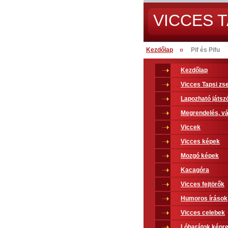
VICCES T
Kezdőlap
Pif és Pifu
Kezdőlap
Vicces Tapsi z
Lapozható játsz
Megrendelés, vá
Viccek
Vicces képek
Mozgó képek
Kacagóra
Vicces fejtörők
Humoros írások
Vicces celebek
Lóbarátok képr