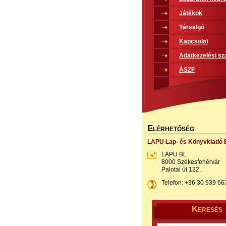
Játékok
Társalgó
Kapcsolat
Adatkezelési sz
ÁSZF
E
LÉRHETŐSÉG
LAPU Lap- és Könyvkiadó B
LAPU Bt.
8000 Székesfehérvár
Palotai út 122.
Telefon: +36 30 939 66
K
ERESÉS