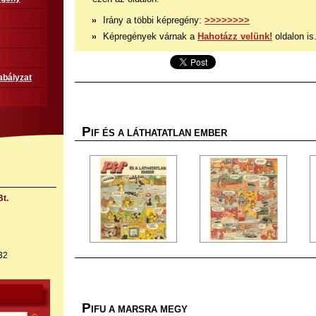
Irány a többi képregény:
>>>>>>>>
Képregények várnak a
Hahotázz velünk!
oldalon is
abályzat
P
IF ÉS A LÁTHATATLAN EMBER
t.
32
P
IFU A MARSRA MEGY