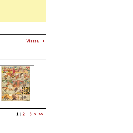
.
Vissza
1
|
2
|
3
>
>>