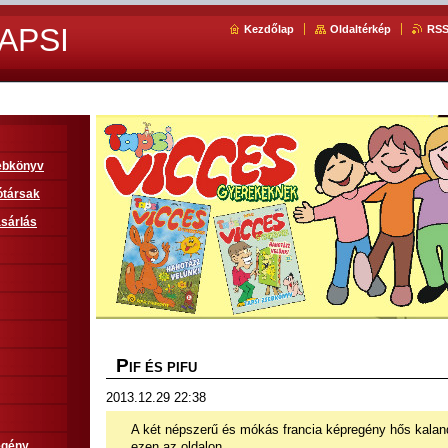
APSI
Kezdőlap
Oldaltérkép
RS
sebkönyv
ótársak
sárlás
P
IF ÉS PIFU
2013.12.29 22:38
A két népszerű és mókás francia képregény hős kaland
ezen az oldalon.
egény