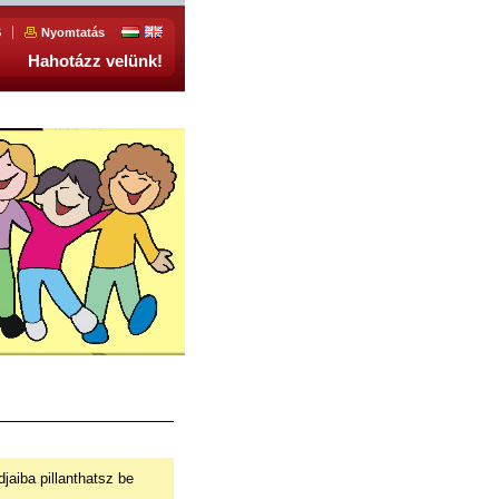
S
Nyomtatás
Hahotázz velünk!
jaiba pillanthatsz be