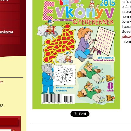
százo
ellát
szóra
nem 
évre 
Tapsi
Bőve
abályzat
játsz
infor
t.
32