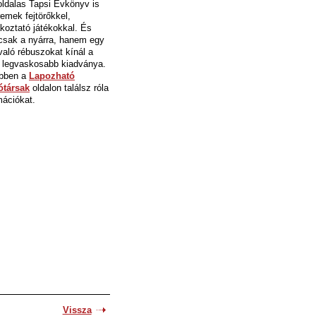
ldalas Tapsi Évkönyv is
 remek fejtörőkkel,
koztató játékokkal. És
csak a nyárra, hanem egy
való rébuszokat kínál a
 legvaskosabb kiadványa.
bben a
Lapozható
ótársak
oldalon találsz róla
mációkat.
Vissza