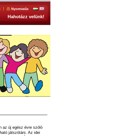
S
Nyomtatás
Hahotázz velünk!
an az új egész évre szóló
ható játszótárs. Az idei