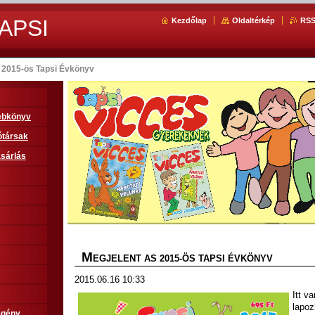
APSI
Kezdőlap
Oldaltérkép
RS
s 2015-ös Tapsi Évkönyv
sebkönyv
ótársak
sárlás
M
EGJELENT AS 2015-ÖS TAPSI ÉVKÖNYV
2015.06.16 10:33
Itt v
lapoz
egény