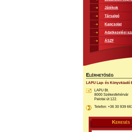
Játékok
Társalgó
Kapcsolat
Adatkezelési sz
ÁSZF
E
LÉRHETŐSÉG
LAPU Lap- és Könyvkiadó B
LAPU Bt.
8000 Székesfehérvár
Palotai út 122.
Telefon: +36 30 939 66
K
ERESÉS