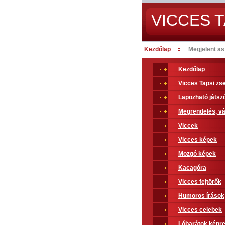
VICCES T
Kezdőlap
Megjelent a
Kezdőlap
Vicces Tapsi z
Lapozható játsz
Megrendelés, vá
Viccek
Vicces képek
Mozgó képek
Kacagóra
Vicces fejtörők
Humoros írások
Vicces celebek
Lóbarátok képr