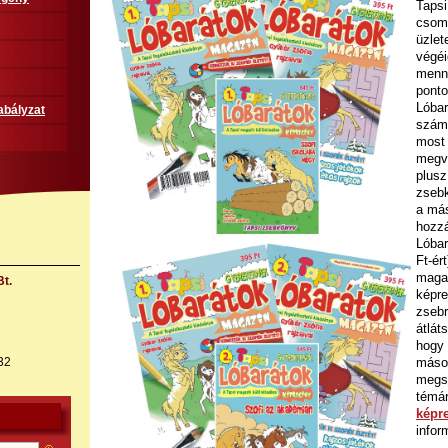
Tapsi
csoma
üzlet
végéi
menn
ponto
Lóbar
abályzat
szám
most 
megvá
plusz
zsebk
a más
hozzá
Lóbar
Ft-ér
magaz
t.
képre
zsebr
átlát
hogy 
másod
32
megsz
témá
képr
infor