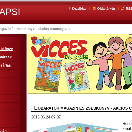
APSI
Kezdőlap
Oldaltérkép
RS
agazin és zsebkönyv - akciós csomagban
sebkönyv
ótársak
sárlás
L
ÓBARÁTOK MAGAZIN ÉS ZSEBKÖNYV - AKCIÓS
2015.06.24 09:07
Rendk
kínál
egény