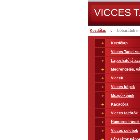
VICCES T
Kezdőlap
Lóbarátok m
Kezdőlap
Vicces Tapsi z
Lapozható játsz
Megrendelés, vá
Viccek
Vicces képek
Mozgó képek
Kacagóra
Vicces fejtörők
Humoros írások
Vicces celebek
Lóbarátok képr