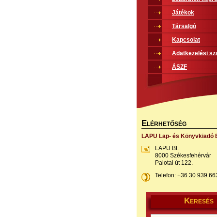
Játékok
Társalgó
Kapcsolat
Adatkezelési sz
ÁSZF
E
LÉRHETŐSÉG
LAPU Lap- és Könyvkiadó B
LAPU Bt.
8000 Székesfehérvár
Palotai út 122.
Telefon: +36 30 939 66
K
ERESÉS