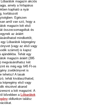
 Lóbarátok magazin akciós
gja, amely a hírlapárus
ekben kapható a nyár
g, korlátozott
yiségben. Egészen
san arról van szó, hogy a
átok magazin két első
át összecsomagoltuk és
egynek az áráért
sárolhatod mindkettőt,
 egy Lóbarátok képregény
önyvet (vagy az első vagy
odik számot) is kapsz
 ajándékba. Tehát egy
átok magazin áráért (395
t) megvásárolhatsz két
int és még egy 645 Ft-os
gény zsebkönyvet is
e tehetsz! A tasak
szó, tehát kiválaszthatod,
a képregény első vagy
ik részével akarod
erezni a két magazint. A
ról bővebben a
Lóbarátok
egény
oldlunkon találsz
mációkat.