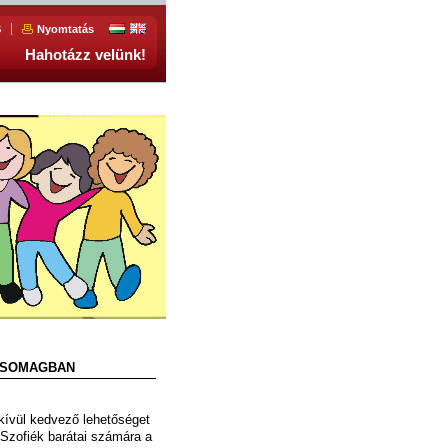
S
Nyomtatás
Hahotázz velünk!
 CSOMAGBAN
ívül kedvező lehetőséget
 Szofiék barátai számára a