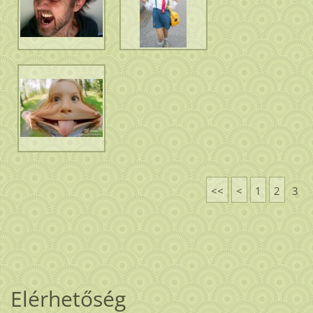
<<
<
1
2
3
Elérhetőség